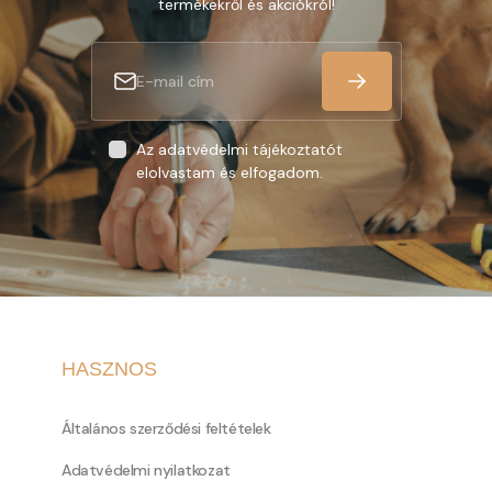
termékekről és akciókról!
Az adatvédelmi tájékoztatót
elolvastam és elfogadom.
HASZNOS
Általános szerződési feltételek
Adatvédelmi nyilatkozat