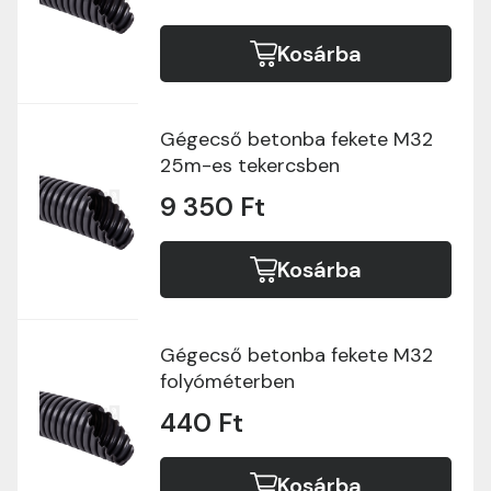
Kosárba
Gégecső betonba fekete M32
25m-es tekercsben
9 350 Ft
Kosárba
Gégecső betonba fekete M32
folyóméterben
440 Ft
Kosárba