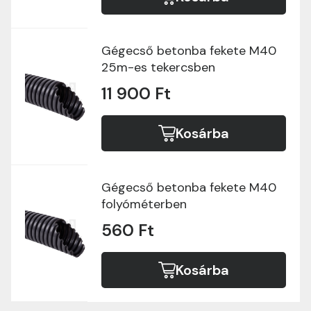
Gégecső betonba fekete M40
25m-es tekercsben
11 900 Ft
Kosárba
Gégecső betonba fekete M40
folyóméterben
560 Ft
Kosárba