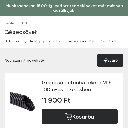
Munkanapokon 15.00-ig leadott rendeléseket már másnap
kiszállítjuk!
Főoldal
Elektro
Gégecsövek
Betonba helyezhető gégecsövek különböző kiszerelésben és méretben.
Név szerint növekvő
Szűrő
Név szerint növekvő
Név szerint csökkenő
Gégecső betonba fekete M16
100m-es tekercsben
Ár szerint növekvő
11 900 Ft
Ár szerint csökkenő
Kosárba