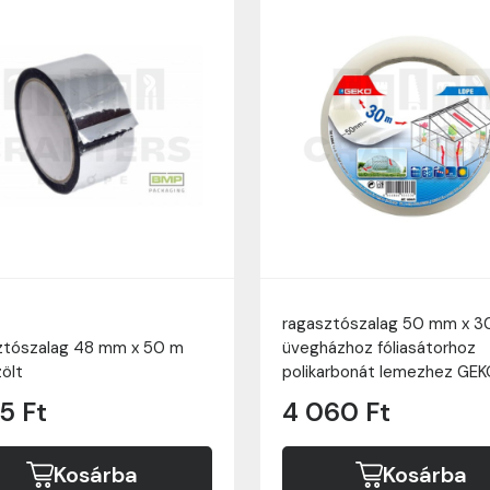
ragasztószalag 50 mm x 3
ztószalag 48 mm x 50 m
üvegházhoz fóliasátorhoz
ölt
polikarbonát lemezhez GE
5 Ft
4 060 Ft
Kosárba
Kosárba