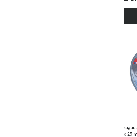
ragas
x 25 