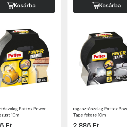
Kosárba
Kosárba
ztószalag Pattex Power
ragasztószalag Pattex Pow
ezüst 10m
Tape fekete 10m
5 Ft
2 885 Ft