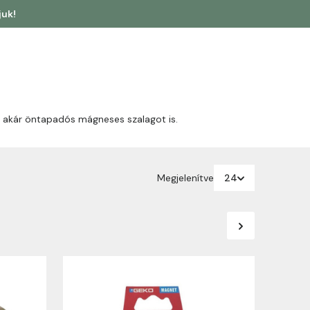
juk!
s akár öntapadós mágneses szalagot is.
Megjelenítve
24
24
48
96