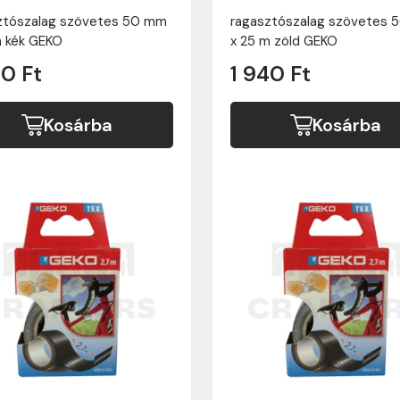
ztószalag szövetes 50 mm
ragasztószalag szövetes
m kék GEKO
x 25 m zöld GEKO
40 Ft
1 940 Ft
Kosárba
Kosárba