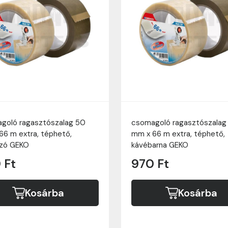
goló ragasztószalag 50
csomagoló ragasztószalag
66 m extra, téphető,
mm x 66 m extra, téphető,
szó GEKO
kávébarna GEKO
 Ft
970 Ft
Kosárba
Kosárba