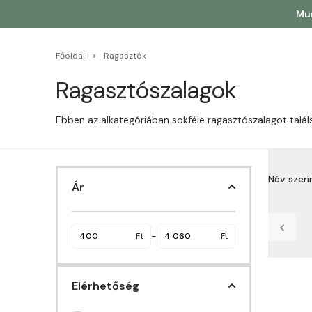
Mun
Főoldal
Ragasztók
Ragasztószalagok
Ebben az alkategóriában sokféle ragasztószalagot talál
Név szer
Ár
Név sz
Név sz
-
Ft
Ft
Ár sze
Elérhetőség
Ár sze