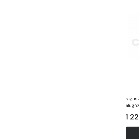
ragas
alugőz
1 22