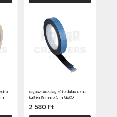
extra
ragasztószalag kétoldalas extra
 m
kültéri 19 mm x 5 m GEKO
2 580 Ft