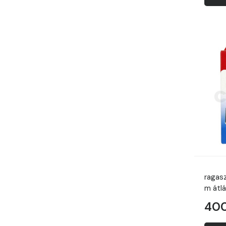
ragas
m átl
400