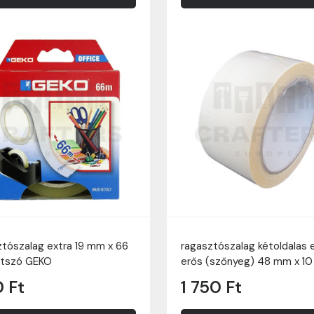
ztószalag extra 19 mm x 66
ragasztószalag kétoldalas 
átszó GEKO
erős (szőnyeg) 48 mm x 10
 Ft
1 750 Ft