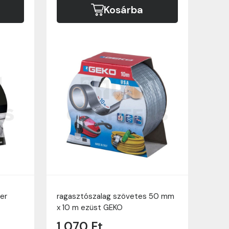
Kosárba
er
ragasztószalag szövetes 50 mm
x 10 m ezüst GEKO
1 070 Ft