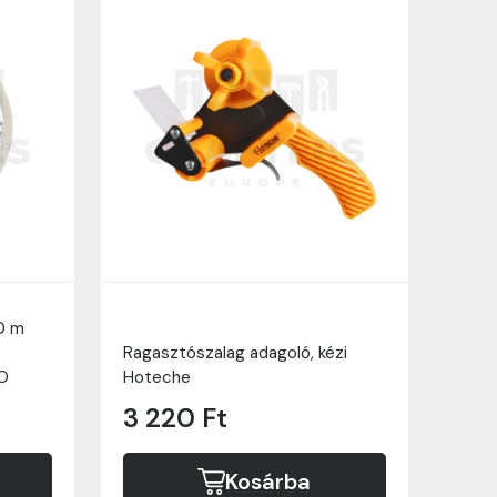
0 m
Ragasztószalag adagoló, kézi
KO
Hoteche
3 220 Ft
Kosárba