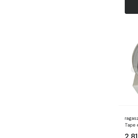
ragas
Tape 
2 81