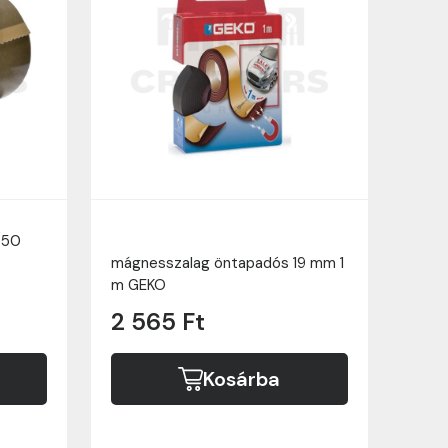
 50
mágnesszalag öntapadós 19 mm 1
m GEKO
2 565 Ft
Kosárba