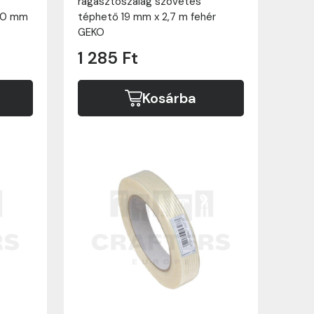
ragasztószalag szövetes
 50 mm
téphető 19 mm x 2,7 m fehér
GEKO
1 285 Ft
Kosárba