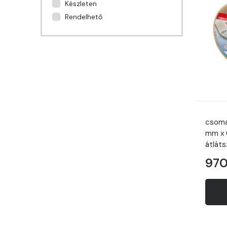
Készleten
Rendelhető
csoma
mm x 
átlát
970