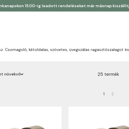
kanapokon 15.00-ig leadott rendeléseket már másnap kiszállít
sz. Csomagoló, kétoldalas, szövetes, üvegszálas ragasztószalagot é
25 termék
int növekvő
erint növekvő
1
2
erint csökkenő
rint növekvő
rint csökkenő