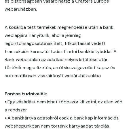
és biztonságosan vásárolhatsz a Crafters Europe
webáruházban.
A kosárba tett termékek megrendelése után a bank
weblapjára irányítunk, ahol a jelenleg
legbiztonságosabbnak ítélt, titkosítással védett
tranzakción keresztül tudsz fizetni bankkártyáddal. A
Bank weboldalán az adatlap helyes kitöltése után
történik meg a fizetés, arról visszaigazolást kapsz és
automatikusan visszairányít webáruházunkba.
Fontos tudnivalók:
•
Egy vásárlást nem lehet többször kifizetni, ez ellen véd
a rendszer
•
A bankkártya adatokról csak a bank kap információt,
webshopunkban nem történik kártyaadat tárolás