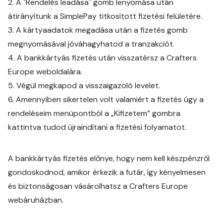
2.
A "Rendelés leadása" gomb lenyomása után
átirányítunk a SimplePay titkosított fizetési felületére.
3. A kártyaadatok megadása után a fizetés gomb
megnyomásával jóváhagyhatod a tranzakciót.
4.
A bankkártyás fizetés után visszatérsz a Crafters
Europe weboldalára.
5.
Végül megkapod a visszaigazoló levelet.
6. Amennyiben sikertelen volt valamiért a fizetés úgy a
rendeléseim menüpontból a „Kifizetem” gombra
kattintva tudod újraindítani a fizetési folyamatot.
A bankkártyás fizetés előnye, hogy nem kell készpénzről
gondoskodnod, amikor érkezik a futár, így kényelmesen
és biztonságosan vásárolhatsz a Crafters Europe
webáruházban.