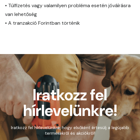
•
Túlfizetés vagy valamilyen probléma esetén jóváírásra
van lehetőség
•
A tranzakció Forintban történik
Iratkozz fel
hírlevelünkre!
Iratkozz fel hírlevelünkre, hogy elsőként értesülj a legújabb
termékekről és akciókról!