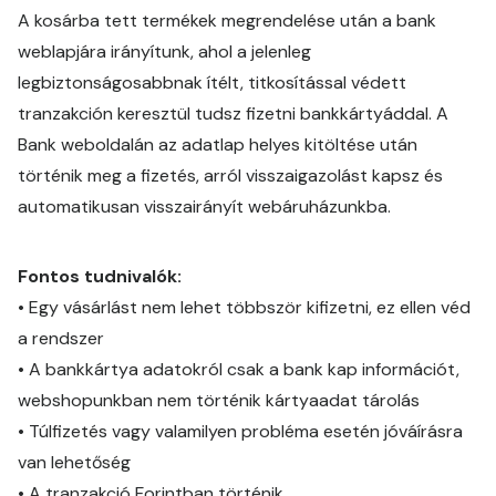
A kosárba tett termékek megrendelése után a bank
weblapjára irányítunk, ahol a jelenleg
legbiztonságosabbnak ítélt, titkosítással védett
tranzakción keresztül tudsz fizetni bankkártyáddal. A
Bank weboldalán az adatlap helyes kitöltése után
történik meg a fizetés, arról visszaigazolást kapsz és
automatikusan visszairányít webáruházunkba.
Fontos tudnivalók:
•
Egy vásárlást nem lehet többször kifizetni, ez ellen véd
a rendszer
•
A bankkártya adatokról csak a bank kap információt,
webshopunkban nem történik kártyaadat tárolás
•
Túlfizetés vagy valamilyen probléma esetén jóváírásra
van lehetőség
•
A tranzakció Forintban történik