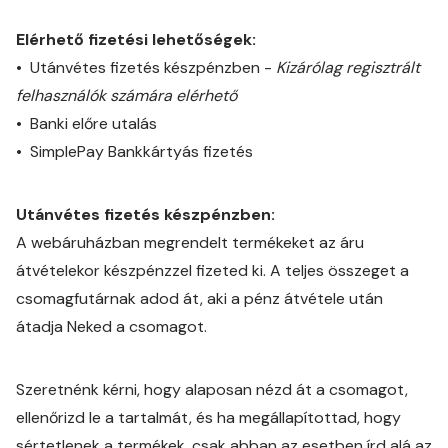
Elérhető fizetési lehetőségek:
• Utánvétes fizetés készpénzben -
Kizárólag regisztrált
felhasználók számára elérhető
• Banki előre utalás
• SimplePay Bankkártyás fizetés
Utánvétes fizetés készpénzben:
A webáruházban megrendelt termékeket az áru
átvételekor készpénzzel fizeted ki. A teljes összeget a
csomagfutárnak adod át, aki a pénz átvétele után
átadja Neked a csomagot.
Szeretnénk kérni, hogy alaposan nézd át a csomagot,
ellenőrizd le a tartalmát, és ha megállapítottad, hogy
sértetlenek a termékek, csak abban az esetben írd alá az