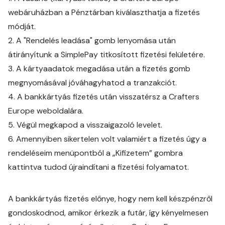
webáruházban a Pénztárban kiválaszthatja a fizetés
módját.
2.
A "Rendelés leadása" gomb lenyomása után
átirányítunk a SimplePay titkosított fizetési felületére.
3. A kártyaadatok megadása után a fizetés gomb
megnyomásával jóváhagyhatod a tranzakciót.
4.
A bankkártyás fizetés után visszatérsz a Crafters
Europe weboldalára.
5.
Végül megkapod a visszaigazoló levelet.
6. Amennyiben sikertelen volt valamiért a fizetés úgy a
rendeléseim menüpontból a „Kifizetem” gombra
kattintva tudod újraindítani a fizetési folyamatot.
A bankkártyás fizetés előnye, hogy nem kell készpénzről
gondoskodnod, amikor érkezik a futár, így kényelmesen