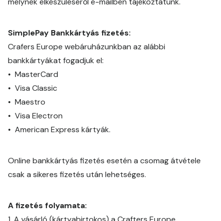
melynek elkészüléséről e-mailben tájékoztatunk.
SimplePay Bankkártyás fizetés:
Crafers Europe webáruházunkban az alábbi
bankkártyákat fogadjuk el:
•
MasterCard
•
Visa Classic
•
Maestro
•
Visa Electron
•
American Express kártyák.
Online bankkártyás fizetés esetén a csomag átvétele
csak a sikeres fizetés után lehetséges.
A fizetés folyamata:
1.
A vásárló (kártyabirtokos) a Crafters Europe