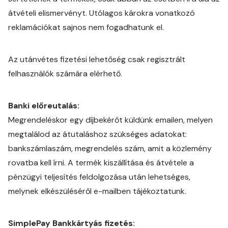
átvételi elismervényt. Utólagos károkra vonatkozó
reklamációkat sajnos nem fogadhatunk el.
Az utánvétes fizetési lehetőség csak regisztrált
felhasználók számára elérhető.
Banki előreutalás:
Megrendeléskor egy díjbekérőt küldünk emailen, melyen
megtalálod az átutaláshoz szükséges adatokat:
bankszámlaszám, megrendelés szám, amit a közlemény
rovatba kell írni. A termék kiszállítása és átvétele a
pénzügyi teljesítés feldolgozása után lehetséges,
melynek elkészüléséről e-mailben tájékoztatunk.
SimplePay Bankkártyás fizetés: