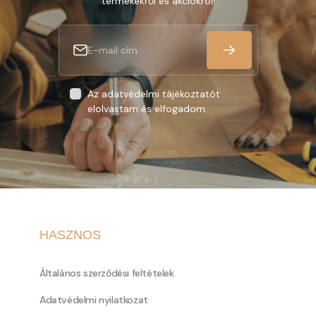
termékekről és akciókról!
Az adatvédelmi tájékoztatót
elolvastam és elfogadom.
HASZNOS
Általános szerződési feltételek
Adatvédelmi nyilatkozat