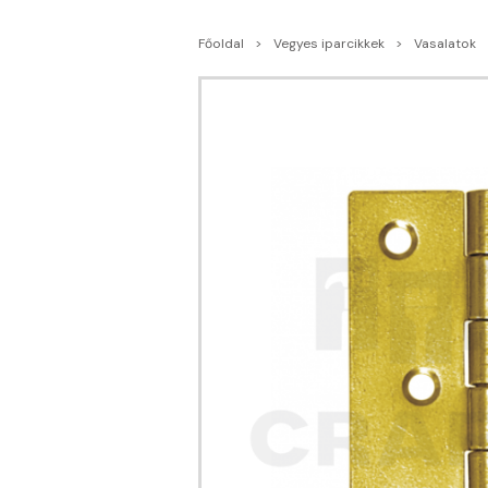
Főoldal
Vegyes iparcikkek
Vasalatok