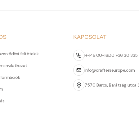
OS
KAPCSOLAT
szerződési feltételek
H-P 9.00-16.00 +36 30 335
mi nyilatkozat
info@crafterseurope.com
információk
7570 Barcs, Barátság utca 
um
tás