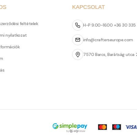
OS
KAPCSOLAT
szerződési feltételek
H-P 9.00-16.00 +36 30 335
mi nyilatkozat
info@crafterseurope.com
információk
7570 Barcs, Barátság utca 
um
tás