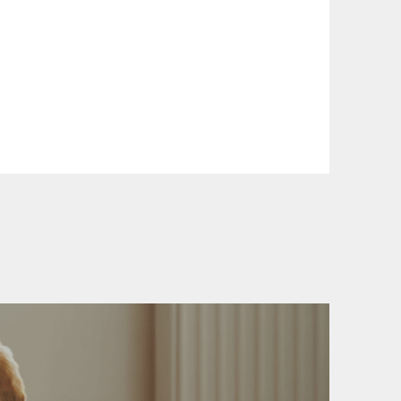
ási információinkat, hogy a vásárlásod
yen okból kifolyólag a szállítás
Ft felett minden csomagra vonatkozóan
rül felszámolásra.