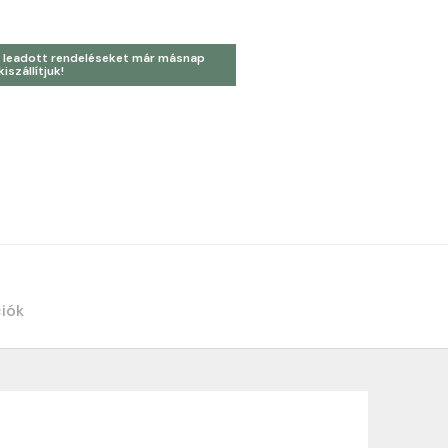
 leadott rendeléseket már másnap
kiszállítjuk!
ciók