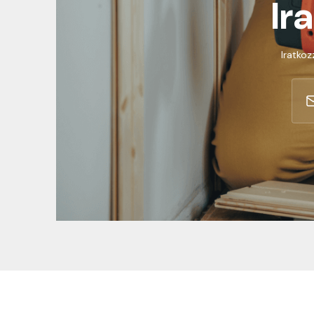
Ir
Iratkoz