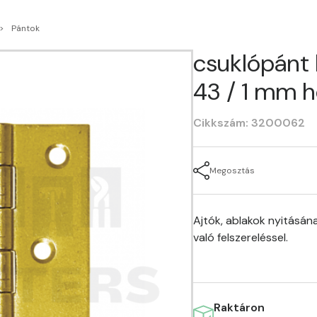
Pántok
csuklópánt
43 / 1 mm h
Cikkszám: 3200062
Megosztás
Ajtók, ablakok nyitásán
való felszereléssel.
Raktáron