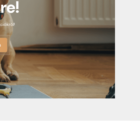
re!
ciókról!
s