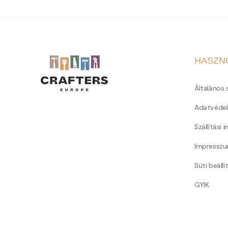
HASZN
Általános 
Adatvédel
Szállítási 
Impressz
Süti beállí
GYIK