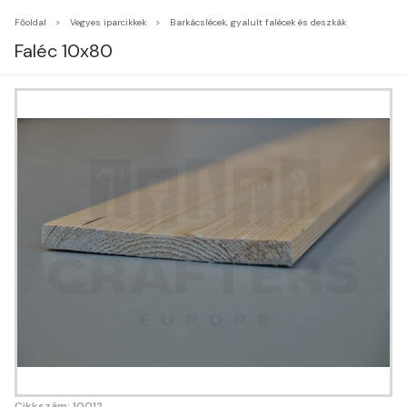
Főoldal
Vegyes iparcikkek
Barkácslécek, gyalult falécek és deszkák
Faléc 10x80
Cikkszám: 10012