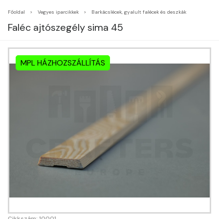
Főoldal
Vegyes iparcikkek
Barkácslécek, gyalult falécek és deszkák
Faléc ajtószegély sima 45
MPL HÁZHOZSZÁLLÍTÁS
Cikkszám: 10001