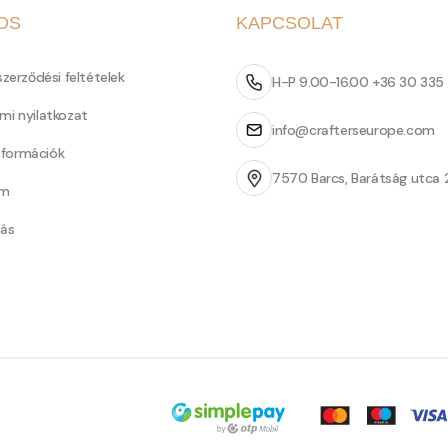
OS
KAPCSOLAT
szerződési feltételek
H-P 9.00-16.00 +36 30 335
mi nyilatkozat
info@crafterseurope.com
információk
7570 Barcs, Barátság utca 
um
tás