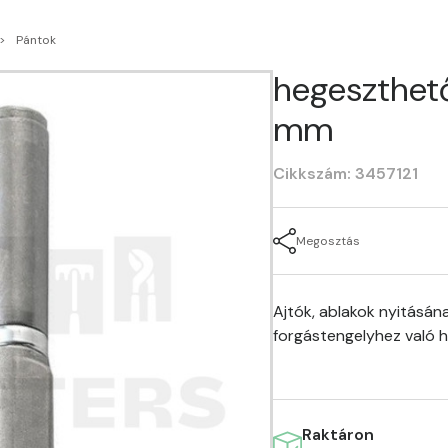
Pántok
hegeszthető
mm
Cikkszám: 3457121
Megosztás
Ajtók, ablakok nyitásán
forgástengelyhez való h
Raktáron