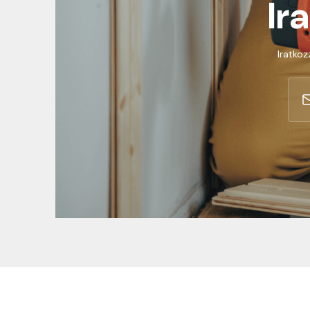
Ir
Iratkoz