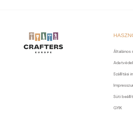
HASZN
Általános 
Adatvédel
Szállítási 
Impressz
Süti beállí
GYIK