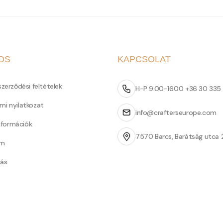
OS
KAPCSOLAT
szerződési feltételek
H-P 9.00-16.00 +36 30 335
mi nyilatkozat
info@crafterseurope.com
információk
7570 Barcs, Barátság utca 
um
tás