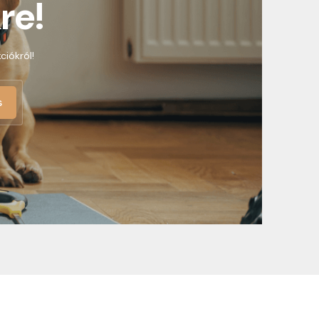
re!
ciókról!
s