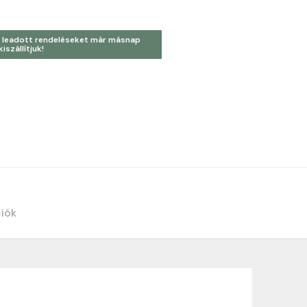
 leadott rendeléseket már másnap
kiszállítjuk!
ciók