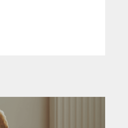
ási információinkat, hogy a vásárlásod
yen okból kifolyólag a szállítás
Ft felett minden csomagra vonatkozóan
rül felszámolásra.