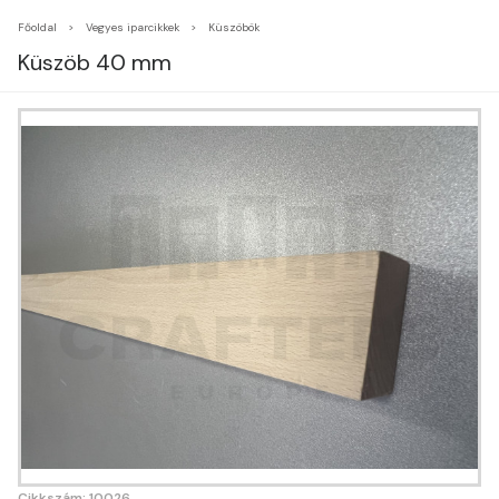
Főoldal
Vegyes iparcikkek
Küszöbök
Küszöb 40 mm
Cikkszám: 10026