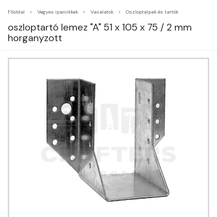
Főoldal
Vegyes iparcikkek
Vasalatok
Oszloptalpak és tartók
oszloptartó lemez "A" 51 x 105 x 75 / 2 mm
horganyzott