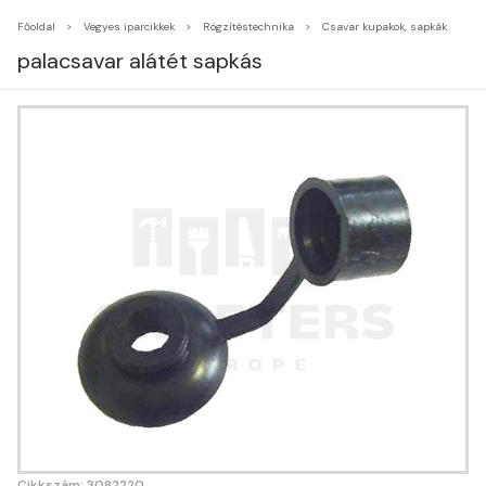
Főoldal
Vegyes iparcikkek
Rögzítéstechnika
Csavar kupakok, sapkák
palacsavar alátét sapkás
Cikkszám: 3082220