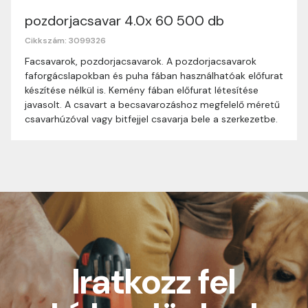
pozdorjacsavar 4.0x 60 500 db
Nagyon köszönjük, hogy webshopunkat választottad
Cikkszám: 3099326
Méret
vásárlásodhoz. Az alábbiakban megtalálod szállítási
4.0x60
Facsavarok, pozdorjacsavarok. A pozdorjacsavarok
információinkat, hogy a vásárlásod gördülékenyen és
faforgácslapokban és puha fában használhatóak előfurat
Kiszerelés
zökkenőmentesen történhessen.
500db
készítése nélkül is. Kemény fában előfurat létesítése
javasolt. A csavart a becsavarozáshoz megfelelő méretű
Szállítási idő:
Általában a megrendeléseket 1-3
csavarhúzóval vagy bitfejjel csavarja bele a szerkezetbe.
munkanapon belül kézbesítjük. Amennyiben
valamilyen okból kifolyólag a szállítás hosszabb
ideig tart, előre értesítünk.
Szállítási díj:
0-29.999 Ft között minden
csomagra vonatkozóan 1590 Ft szállítási díj.
30.000 Ft felett minden csomagra vonatkozóan
ingyenes szállítás. Utánvételes rendelés esetén
értékhatártól függetlenül 400 Ft utánvételi díj
kerül felszámolásra.
Iratkozz fel