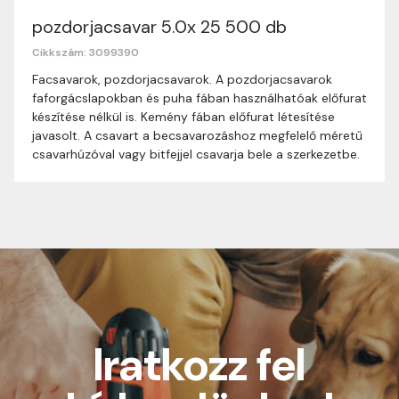
pozdorjacsavar 5.0x 25 500 db
Nagyon köszönjük, hogy webshopunkat választottad
Cikkszám: 3099390
Méret
vásárlásodhoz. Az alábbiakban megtalálod szállítási
5.0x25
Facsavarok, pozdorjacsavarok. A pozdorjacsavarok
információinkat, hogy a vásárlásod gördülékenyen és
faforgácslapokban és puha fában használhatóak előfurat
Kiszerelés
zökkenőmentesen történhessen.
500db
készítése nélkül is. Kemény fában előfurat létesítése
javasolt. A csavart a becsavarozáshoz megfelelő méretű
Szállítási idő:
Általában a megrendeléseket 1-3
csavarhúzóval vagy bitfejjel csavarja bele a szerkezetbe.
munkanapon belül kézbesítjük. Amennyiben
valamilyen okból kifolyólag a szállítás hosszabb
ideig tart, előre értesítünk.
Szállítási díj:
0-29.999 Ft között minden
csomagra vonatkozóan 1590 Ft szállítási díj.
30.000 Ft felett minden csomagra vonatkozóan
ingyenes szállítás. Utánvételes rendelés esetén
értékhatártól függetlenül 400 Ft utánvételi díj
kerül felszámolásra.
Iratkozz fel