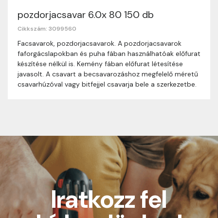
pozdorjacsavar 6.0x 80 150 db
Nagyon köszönjük, hogy webshopunkat választottad
Cikkszám: 3099560
Méret
vásárlásodhoz. Az alábbiakban megtalálod szállítási
6.0x80
Facsavarok, pozdorjacsavarok. A pozdorjacsavarok
információinkat, hogy a vásárlásod gördülékenyen és
faforgácslapokban és puha fában használhatóak előfurat
Kiszerelés
zökkenőmentesen történhessen.
150db
készítése nélkül is. Kemény fában előfurat létesítése
javasolt. A csavart a becsavarozáshoz megfelelő méretű
Szállítási idő:
Általában a megrendeléseket 1-3
csavarhúzóval vagy bitfejjel csavarja bele a szerkezetbe.
munkanapon belül kézbesítjük. Amennyiben
valamilyen okból kifolyólag a szállítás hosszabb
ideig tart, előre értesítünk.
Szállítási díj:
0-29.999 Ft között minden
csomagra vonatkozóan 1590 Ft szállítási díj.
30.000 Ft felett minden csomagra vonatkozóan
ingyenes szállítás. Utánvételes rendelés esetén
értékhatártól függetlenül 400 Ft utánvételi díj
kerül felszámolásra.
Iratkozz fel