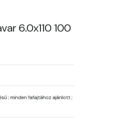
var 6.0x110 100
lésű ; minden fafajtához ajánlott ;