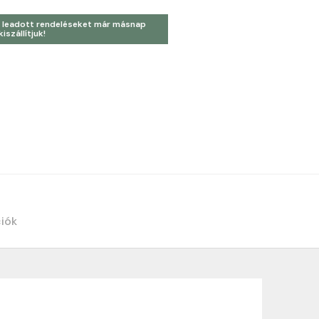
 leadott rendeléseket már másnap
kiszállítjuk!
ciók