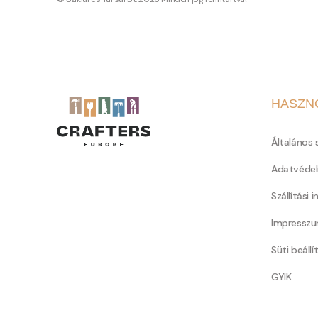
HASZN
Általános 
Adatvédel
Szállítási 
Impressz
Süti beállí
GYIK