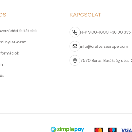
OS
KAPCSOLAT
szerződési feltételek
H-P 9.00-16.00 +36 30 335
mi nyilatkozat
info@crafterseurope.com
információk
7570 Barcs, Barátság utca 
um
tás