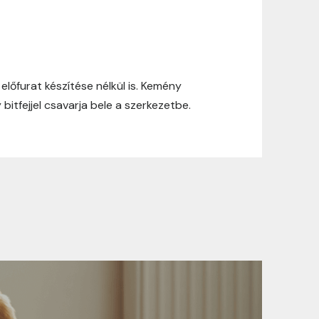
ási információinkat, hogy a vásárlásod
őfurat készítése nélkül is. Kemény
yen okból kifolyólag a szállítás
itfejjel csavarja bele a szerkezetbe.
Ft felett minden csomagra vonatkozóan
rül felszámolásra.