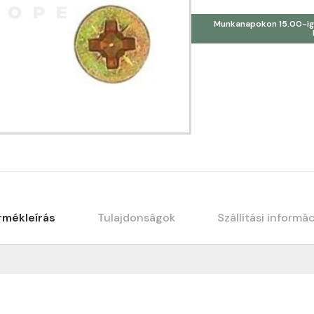
Munkanapokon 15.00-ig
rmékleírás
Tulajdonságok
Szállítási informá