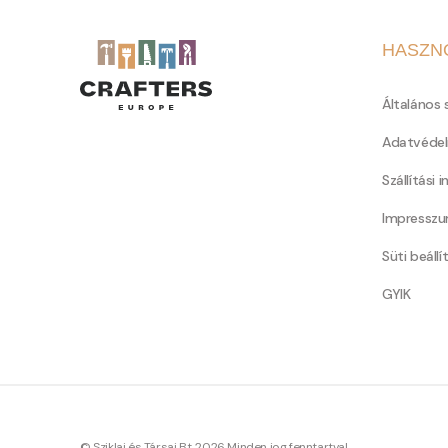
HASZN
Általános 
Adatvédel
Szállítási 
Impressz
Süti beállí
GYIK
© Sziklai és Társai Bt. 2026 Minden jog fenntartva!