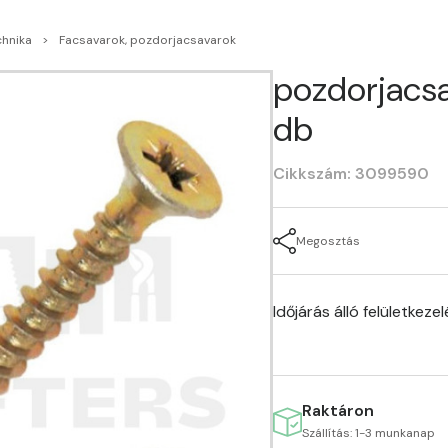
chnika
Facsavarok, pozdorjacsavarok
pozdorjacsa
db
Cikkszám: 3099590
Megosztás
Időjárás álló felületkeze
Raktáron
Szállítás: 1-3 munkanap