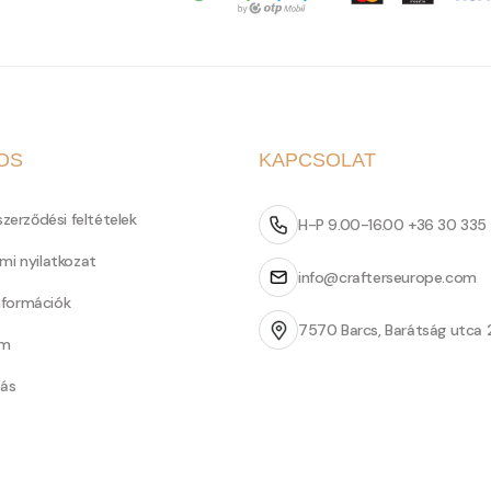
OS
KAPCSOLAT
szerződési feltételek
H-P 9.00-16.00 +36 30 335
mi nyilatkozat
info@crafterseurope.com
információk
7570 Barcs, Barátság utca 
um
tás