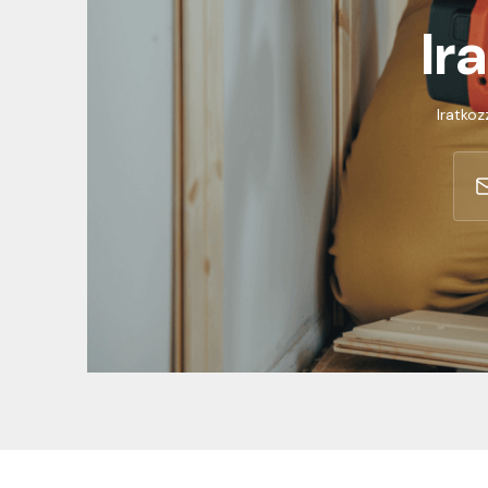
Ir
Iratkoz