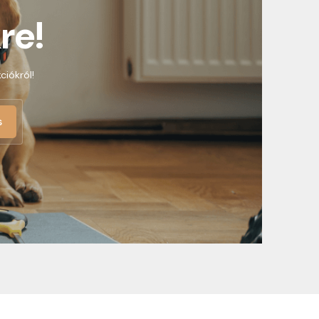
re!
ciókról!
s