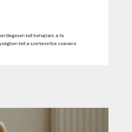
ási információinkat, hogy a vásárlásod
rőlegesen kell behajtani, a fa
yen okból kifolyólag a szállítás
ségben kell a szerkezetbe csavarni.
Ft felett minden csomagra vonatkozóan
rül felszámolásra.