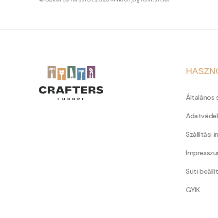
HASZN
Általános 
Adatvédel
Szállítási 
Impressz
Süti beállí
GYIK