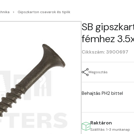
chnika
Gipszkarton csavarok és tiplik
SB gipszkar
fémhez 3.5x
Cikkszám: 3900697
Megosztás
Behajtás PH2 bittel
Raktáron
Szállítás: 1-3 munkanap