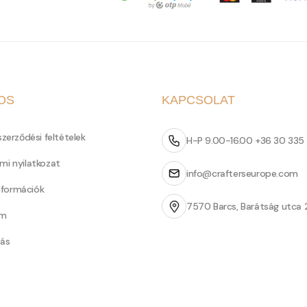
OS
KAPCSOLAT
szerződési feltételek
H-P 9.00-16.00 +36 30 335
mi nyilatkozat
info@crafterseurope.com
információk
7570 Barcs, Barátság utca 
um
tás