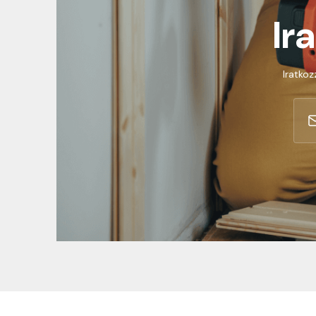
Ir
Iratkoz