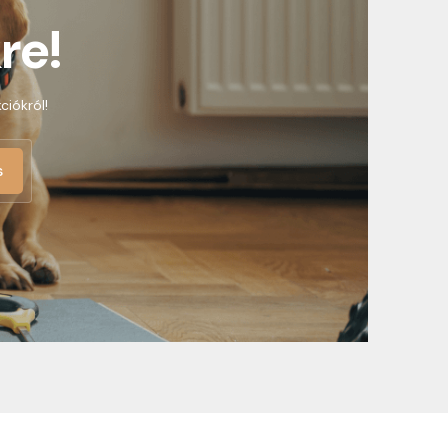
re!
ciókról!
s