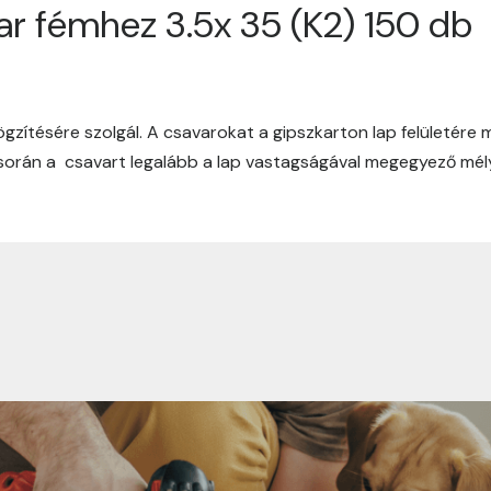
r fémhez 3.5x 35 (K2) 150 db
lasztottad vásárlásodhoz. Az alábbiakban megtalálod szállít
ténhessen.
zítésére szolgál. A csavarokat a gipszkarton lap felületére me
léseket 1-3 munkanapon belül kézbesítjük. Amennyiben valamil
orán a csavart legalább a lap vastagságával megegyező mély
nk.
inden csomagra vonatkozóan 1590 Ft szállítási díj. 30.000 
delés esetén értékhatártól függetlenül 400 Ft utánvételi díj ke