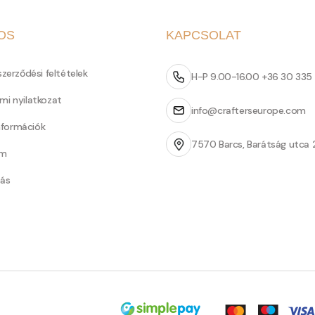
OS
KAPCSOLAT
szerződési feltételek
H-P 9.00-16.00 +36 30 335
mi nyilatkozat
info@crafterseurope.com
információk
7570 Barcs, Barátság utca 
um
tás