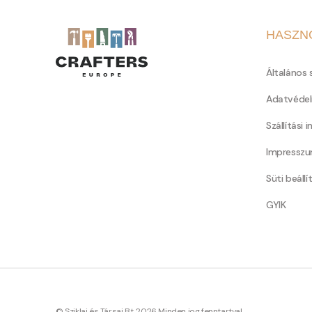
HASZN
Általános 
Adatvédel
Szállítási 
Impressz
Süti beállí
GYIK
© Sziklai és Társai Bt. 2026 Minden jog fenntartva!