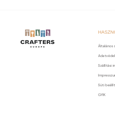
HASZN
Általános 
Adatvédel
Szállítási 
Impressz
Süti beállí
GYIK