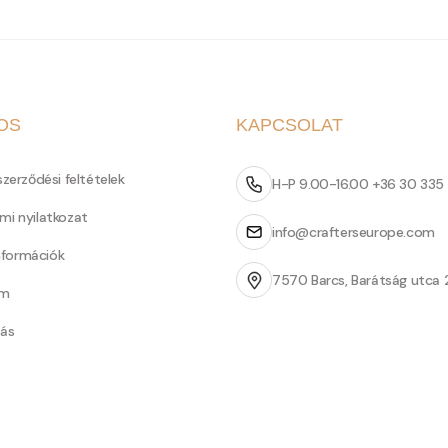
OS
KAPCSOLAT
szerződési feltételek
H-P 9.00-16.00 +36 30 335
mi nyilatkozat
info@crafterseurope.com
információk
7570 Barcs, Barátság utca 
um
tás