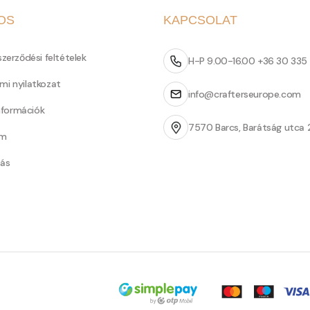
OS
KAPCSOLAT
szerződési feltételek
H-P 9.00-16.00 +36 30 335
mi nyilatkozat
info@crafterseurope.com
információk
7570 Barcs, Barátság utca 
um
tás