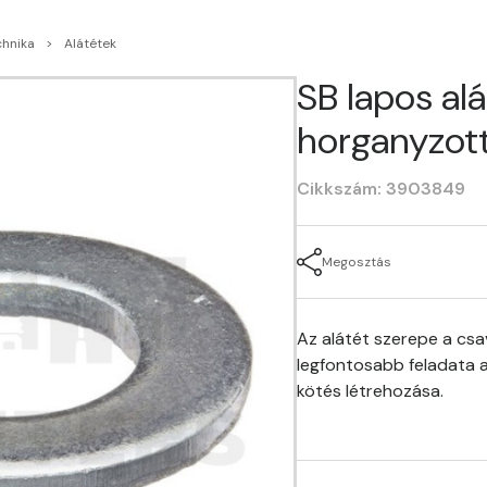
chnika
Alátétek
SB lapos al
horganyzot
Cikkszám: 3903849
Megosztás
Az alátét szerepe a csa
legfontosabb feladata 
kötés létrehozása.