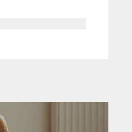
ási információinkat, hogy a vásárlásod
yen okból kifolyólag a szállítás
Ft felett minden csomagra vonatkozóan
rül felszámolásra.