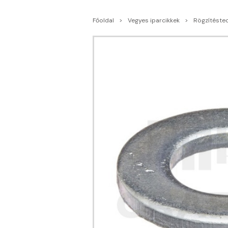
Főoldal
Vegyes iparcikkek
Rögzítéste