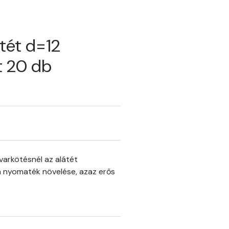
átét d=12
t 20 db
varkötésnél az alátét
a nyomaték növelése, azaz erős