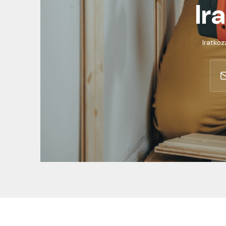
Ir
Iratkoz