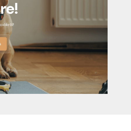
re!
ciókról!
s