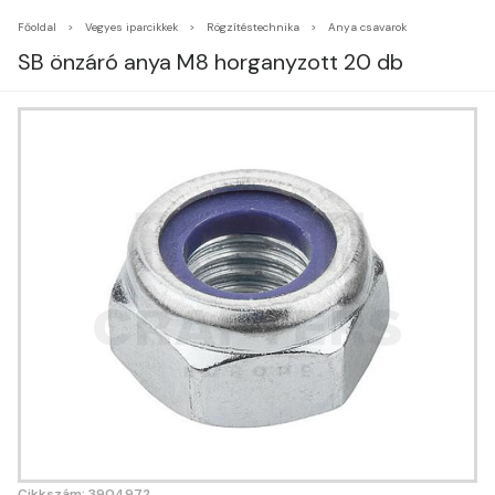
Főoldal
Vegyes iparcikkek
Rögzítéstechnika
Anya csavarok
SB önzáró anya M8 horganyzott 20 db
Cikkszám: 3904972