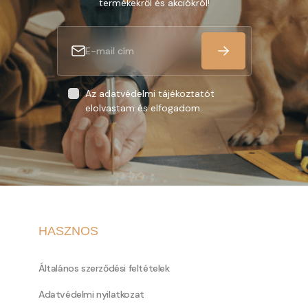
termékekről és akciókról!
Az adatvédelmi tájékoztatót
elolvastam és elfogadom.
HASZNOS
Általános szerződési feltételek
Adatvédelmi nyilatkozat