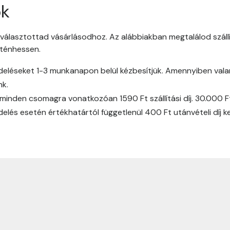
ók
lasztottad vásárlásodhoz. Az alábbiakban megtalálod szállít
ténhessen.
léseket 1-3 munkanapon belül kézbesítjük. Amennyiben valamil
nk.
inden csomagra vonatkozóan 1590 Ft szállítási díj. 30.000 
delés esetén értékhatártól függetlenül 400 Ft utánvételi díj ke