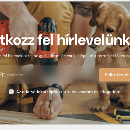
atkozz fel hírlevelünk
z fel hírlevelünkre, hogy elsőként értesülj a legújabb termékekről és ak
Feliratkozá
Az adatvédelmi tájékoztatót elolvastam és elfogadom.