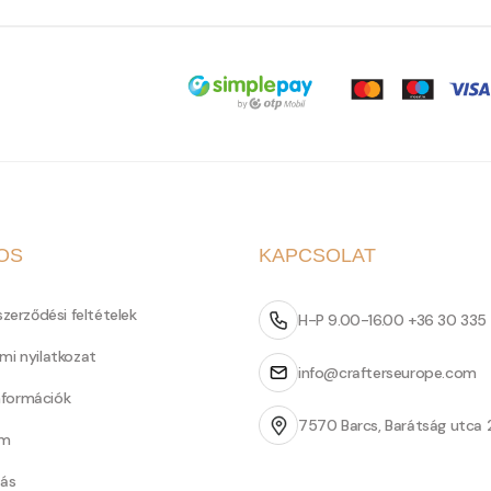
OS
KAPCSOLAT
szerződési feltételek
H-P 9.00-16.00 +36 30 335
mi nyilatkozat
info@crafterseurope.com
információk
7570 Barcs, Barátság utca 
um
tás