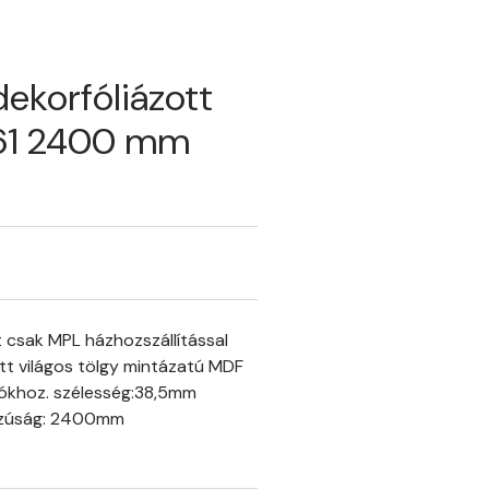
dekorfóliázott
61 2400 mm
 csak MPL házhozszállítással
ott világos tölgy mintázatú MDF
lókhoz. szélesség:38,5mm
szúság: 2400mm