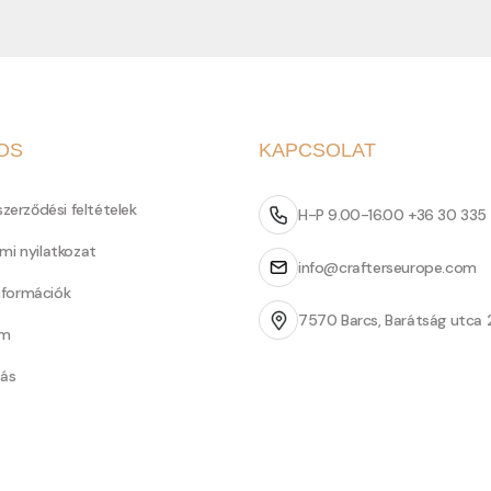
OS
KAPCSOLAT
szerződési feltételek
H-P 9.00-16.00 +36 30 335
mi nyilatkozat
info@crafterseurope.com
információk
7570 Barcs, Barátság utca 
um
tás