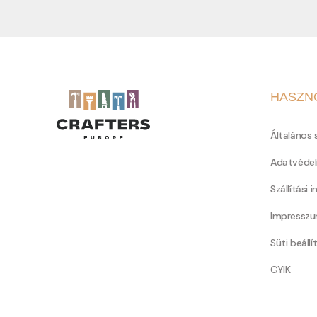
HASZN
Általános 
Adatvédel
Szállítási 
Impressz
Süti beállí
GYIK