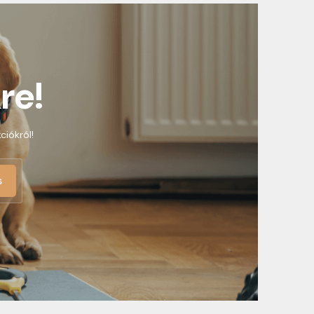
re!
ciókról!
s