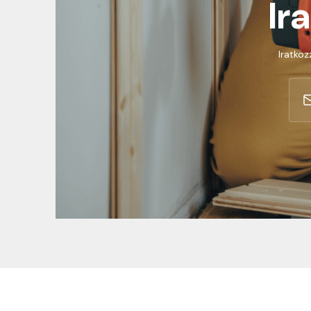
Ir
Iratkoz