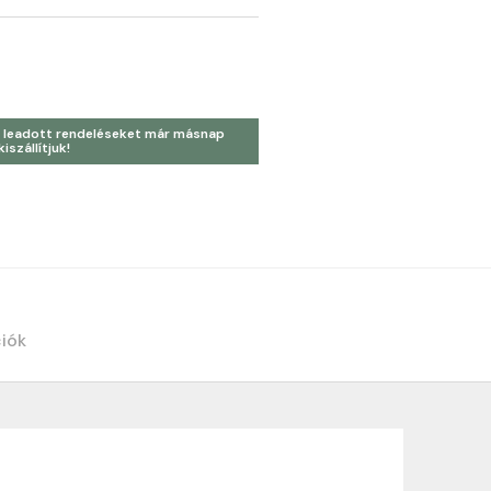
 leadott rendeléseket már másnap
kiszállítjuk!
ciók