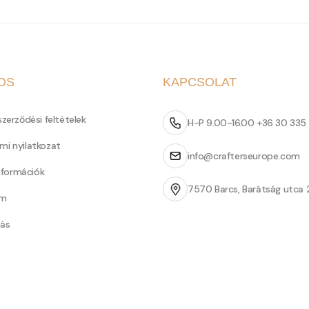
OS
KAPCSOLAT
szerződési feltételek
H-P 9.00-16.00 +36 30 335
mi nyilatkozat
info@crafterseurope.com
információk
7570 Barcs, Barátság utca 
um
tás