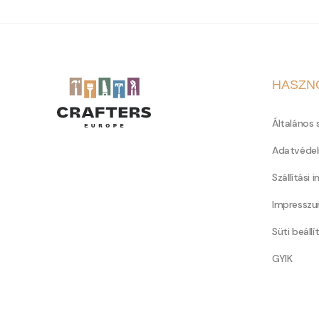
HASZN
Általános 
Adatvédel
Szállítási 
Impressz
Süti beállí
GYIK