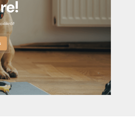
re!
ciókról!
s