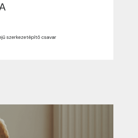
GA
ási információinkat, hogy a vásárlásod
ejű szerkezetépítő csavar
yen okból kifolyólag a szállítás
Ft felett minden csomagra vonatkozóan
rül felszámolásra.