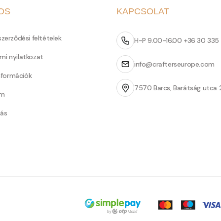
OS
KAPCSOLAT
szerződési feltételek
H-P 9.00-16.00 +36 30 335
mi nyilatkozat
info@crafterseurope.com
információk
7570 Barcs, Barátság utca 
um
tás