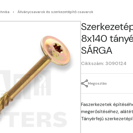
chnika
Állványcsavarok és szerkezetépítő csavarok
Szerkezetép
8x140 tányé
SÁRGA
Cikkszám: 3090124
Megosztás
Faszerkezetek építéséhez
megerősítéséhez, alátét
Tányérfejű szerkezetépí