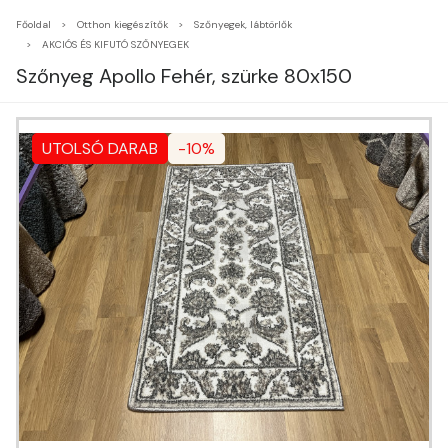
Főoldal
Otthon kiegészítők
Szőnyegek, lábtörlők
AKCIÓS ÉS KIFUTÓ SZŐNYEGEK
Szőnyeg Apollo Fehér, szürke 80x150
UTOLSÓ DARAB
-10%