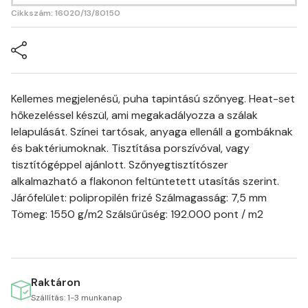
Cikkszám: 16020/13/80150
Kellemes megjelenésű, puha tapintású szőnyeg. Heat-set
hőkezeléssel készül, ami megakadályozza a szálak
lelapulását. Színei tartósak, anyaga ellenáll a gombáknak
és baktériumoknak. Tisztítása porszívóval, vagy
tisztítógéppel ajánlott. Szőnyegtisztítószer
alkalmazható a flakonon feltüntetett utasítás szerint.
Járófelület: polipropilén frizé Szálmagasság: 7,5 mm
Tömeg: 1550 g/m2 Szálsűrűség: 192.000 pont / m2
Raktáron
Szállítás: 1-3 munkanap