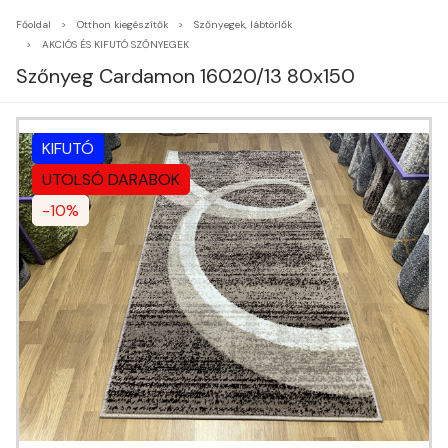
Főoldal
Otthon kiegészítők
Szőnyegek, lábtörlők
AKCIÓS ÉS KIFUTÓ SZŐNYEGEK
Szőnyeg Cardamon 16020/13 80x150
KIFUTÓ
UTOLSÓ DARABOK
-10%