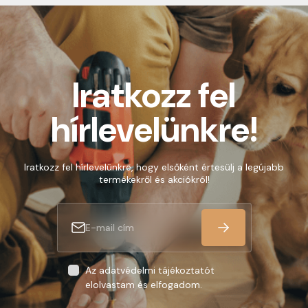
30.000 Ft felett minden csomagra vonatkozóan
ingyenes szállítás. Utánvételes rendelés esetén
értékhatártól függetlenül 400 Ft utánvételi díj
kerül felszámolásra.
Iratkozz fel
hírlevelünkre!
Iratkozz fel hírlevelünkre, hogy elsőként értesülj a legújabb
termékekről és akciókról!
Az adatvédelmi tájékoztatót
elolvastam és elfogadom.