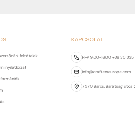
OS
KAPCSOLAT
szerződési feltételek
H-P 9.00-16.00 +36 30 335
mi nyilatkozat
info@crafterseurope.com
információk
7570 Barcs, Barátság utca 
um
tás