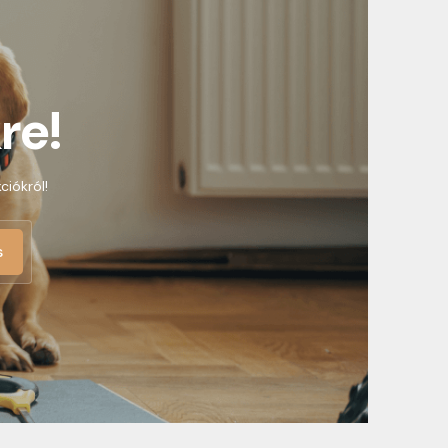
re!
ciókról!
s