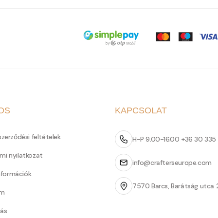
OS
KAPCSOLAT
szerződési feltételek
H-P 9.00-16.00 +36 30 335
mi nyilatkozat
info@crafterseurope.com
információk
7570 Barcs, Barátság utca 
um
tás