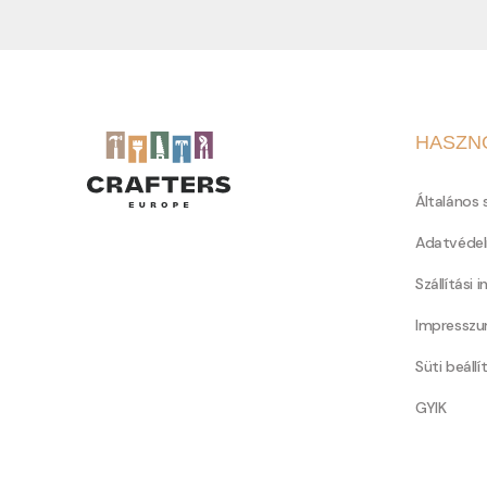
HASZN
Általános 
Adatvédel
Szállítási 
Impressz
Süti beállí
GYIK