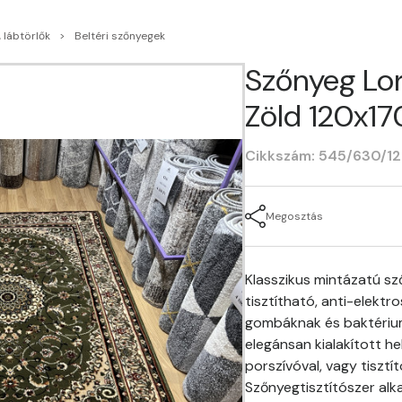
 lábtörlők
Beltéri szőnyegek
Szőnyeg Lor
Zöld 120x17
Cikkszám: 545/630/1
Megosztás
Klasszikus mintázatú sz
tisztítható, anti-elektro
gombáknak és baktérium
elegánsan kialakított he
porszívóval, vagy tisztí
Szőnyegtisztítószer alk