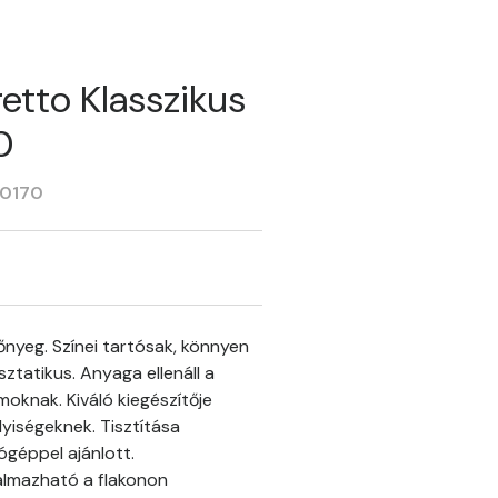
etto Klasszikus
0
20170
őnyeg. Színei tartósak, könnyen
sztatikus. Anyaga ellenáll a
oknak. Kiváló kiegészítője
lyiségeknek. Tisztítása
tógéppel ajánlott.
almazható a flakonon