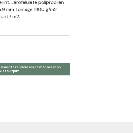
rint. Járófelülete polipropilén
a 9 mm Tömege 1800 g/m2
ont / m2.
 leadott rendeléseket már másnap
kiszállítjuk!