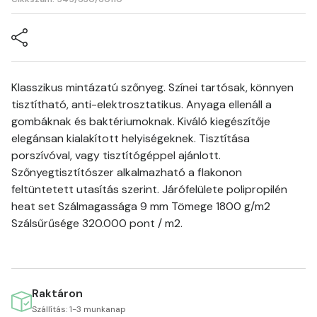
Klasszikus mintázatú szőnyeg. Színei tartósak, könnyen
tisztítható, anti-elektrosztatikus. Anyaga ellenáll a
gombáknak és baktériumoknak. Kiváló kiegészítője
elegánsan kialakított helyiségeknek. Tisztítása
porszívóval, vagy tisztítógéppel ajánlott.
Szőnyegtisztítószer alkalmazható a flakonon
feltüntetett utasítás szerint. Járófelülete polipropilén
heat set Szálmagassága 9 mm Tömege 1800 g/m2
Szálsűrűsége 320.000 pont / m2.
Raktáron
Szállítás: 1-3 munkanap