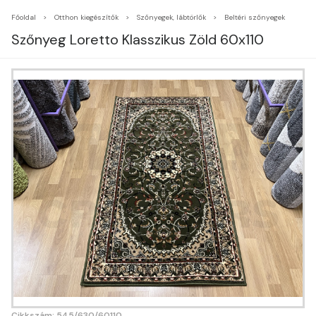
Főoldal
Otthon kiegészítők
Szőnyegek, lábtörlők
Beltéri szőnyegek
Szőnyeg Loretto Klasszikus Zöld 60x110
Cikkszám: 545/630/60110