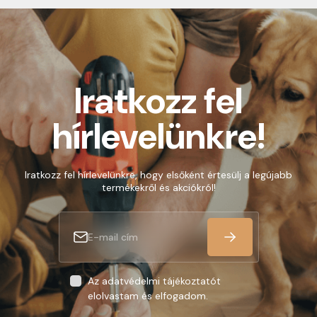
30.000 Ft felett minden csomagra vonatkozóan
ingyenes szállítás. Utánvételes rendelés esetén
értékhatártól függetlenül 400 Ft utánvételi díj
kerül felszámolásra.
Iratkozz fel
hírlevelünkre!
Iratkozz fel hírlevelünkre, hogy elsőként értesülj a legújabb
termékekről és akciókról!
Az adatvédelmi tájékoztatót
elolvastam és elfogadom.