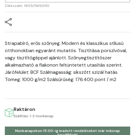
Cikkszám: 1905/19/60110
Strapabíró, erős szőnyeg. Modern és klasszikus stílusú
otthonokban egyaránt mutatós. Tisztítása porszívóval,
vagy tisztítógéppel ajánlott. Szőnyegtisztítószer
alkalmazható a flakonon feltüntetett utasítás szerint.
Járófelület: BCF Szálmagasság: síkszőtt szizál hatás
Tömeg: 1000 g/m2 Szálsűrűség: 176.400 pont / m2
Raktáron
Szállítás: 1-3 munkanap
Munkanapokon 15.00-ig leadott rendeléseket már másnap
kiszállítjuk!