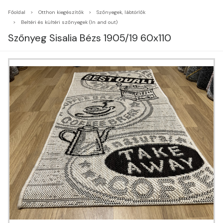
Főoldal
Otthon kiegészítők
Szőnyegek, lábtörlők
Beltéri és kültéri szőnyegek (In and out)
Szőnyeg Sisalia Bézs 1905/19 60x110