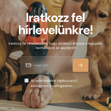
Iratkozz fel
hírlevelünkre!
Iratkozz fel hírlevelünkre, hogy elsőként értesülj a legújabb
termékekről és akciókról!
Az adatvédelmi tájékoztatót
elolvastam és elfogadom.