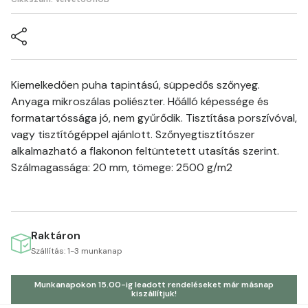
Kiemelkedően puha tapintású, süppedős szőnyeg.
Anyaga mikroszálas poliészter. Hőálló képessége és
formatartóssága jó, nem gyűrődik. Tisztítása porszívóval,
vagy tisztítógéppel ajánlott. Szőnyegtisztítószer
alkalmazható a flakonon feltüntetett utasítás szerint.
Szálmagassága: 20 mm, tömege: 2500 g/m2
Raktáron
Szállítás: 1-3 munkanap
Munkanapokon 15.00-ig leadott rendeléseket már másnap
kiszállítjuk!