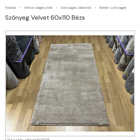
Főoldal
Otthon kiegészítők
Szőnyegek, lábtörlők
Beltéri szőnyegek
Szőnyeg Velvet 60x110 Bézs
Cikkszám: Velvet60110B