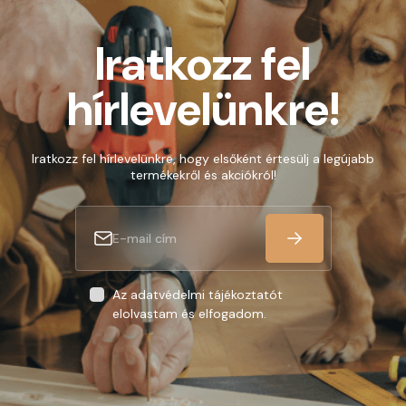
Iratkozz fel
hírlevelünkre!
Iratkozz fel hírlevelünkre, hogy elsőként értesülj a legújabb
termékekről és akciókról!
Az adatvédelmi tájékoztatót
elolvastam és elfogadom.