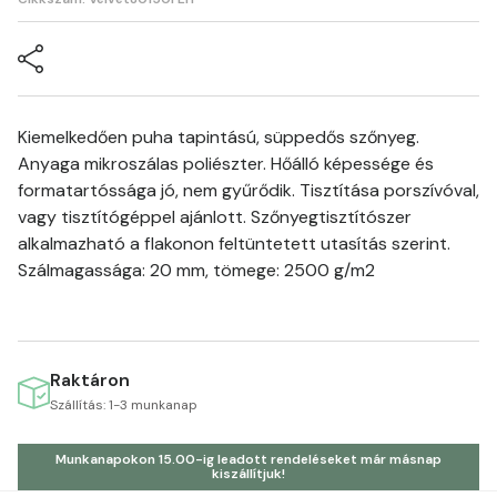
Kiemelkedően puha tapintású, süppedős szőnyeg.
Anyaga mikroszálas poliészter. Hőálló képessége és
formatartóssága jó, nem gyűrődik. Tisztítása porszívóval,
vagy tisztítógéppel ajánlott. Szőnyegtisztítószer
alkalmazható a flakonon feltüntetett utasítás szerint.
Szálmagassága: 20 mm, tömege: 2500 g/m2
Raktáron
Szállítás: 1-3 munkanap
Munkanapokon 15.00-ig leadott rendeléseket már másnap
kiszállítjuk!