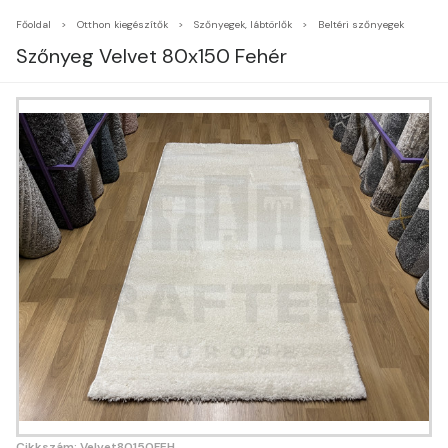
Főoldal
Otthon kiegészítők
Szőnyegek, lábtörlők
Beltéri szőnyegek
Szőnyeg Velvet 80x150 Fehér
Cikkszám: Velvet80150FEH