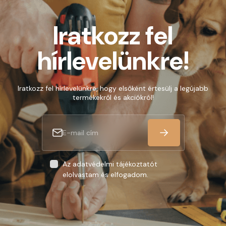
Iratkozz fel
hírlevelünkre!
Iratkozz fel hírlevelünkre, hogy elsőként értesülj a legújabb
termékekről és akciókról!
Az adatvédelmi tájékoztatót
elolvastam és elfogadom.