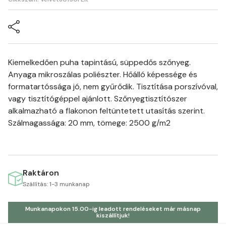
Kiemelkedően puha tapintású, süppedős szőnyeg.
Anyaga mikroszálas poliészter. Hőálló képessége és
formatartóssága jó, nem gyűrődik. Tisztítása porszívóval,
vagy tisztítógéppel ajánlott. Szőnyegtisztítószer
alkalmazható a flakonon feltüntetett utasítás szerint.
Szálmagassága: 20 mm, tömege: 2500 g/m2
Raktáron
Szállítás: 1-3 munkanap
Munkanapokon 15.00-ig leadott rendeléseket már másnap
kiszállítjuk!