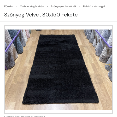
Főoldal
Otthon kiegészítők
Szőnyegek, lábtörlők
Beltéri szőnyegek
Szőnyeg Velvet 80x150 Fekete
Cikkszám: Velvet80150FEK