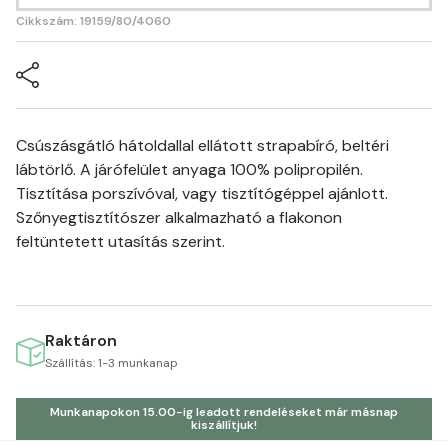
Cikkszám: 19159/80/4060
Csúszásgátló hátoldallal ellátott strapabíró, beltéri
lábtörlő. A járófelület anyaga 100% polipropilén.
Tisztítása porszívóval, vagy tisztítógéppel ajánlott.
Szőnyegtisztítószer alkalmazható a flakonon
feltüntetett utasítás szerint.
Raktáron
Szállítás: 1-3 munkanap
Munkanapokon 15.00-ig leadott rendeléseket már másnap
kiszállítjuk!