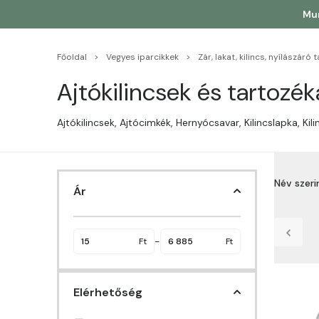
Mun
Főoldal
Vegyes iparcikkek
Zár, lakat, kilincs, nyílászáró
Ajtókilincsek és tartozék
Ajtókilincsek, Ajtócimkék, Hernyócsavar, Kilincslapka, Kil
Név szer
Ár
Név sz
Név sz
-
Ft
Ft
Ár sze
Elérhetőség
Ár sze