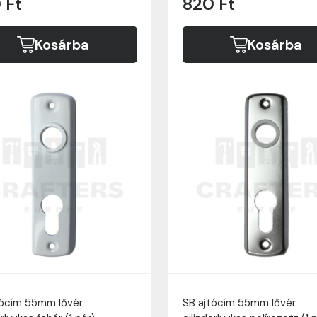
 Ft
820 Ft
Kosárba
Kosárba
tócím 55mm lővér
SB ajtócím 55mm lővér