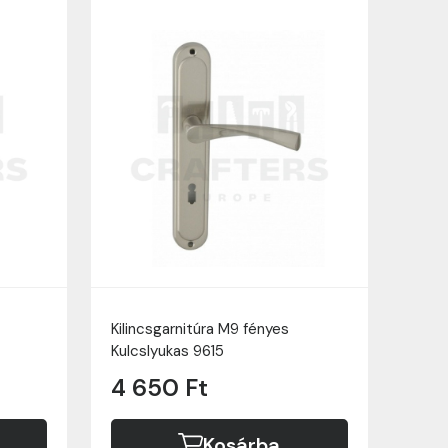
Kilincsgarnitúra M9 fényes
Kulcslyukas 9615
4 650 Ft
Kosárba