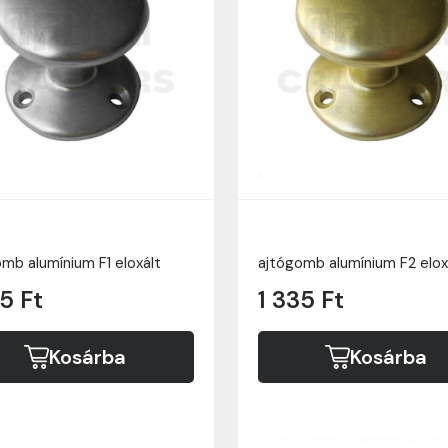
mb alumínium F1 eloxált
ajtógomb alumínium F2 elox
5 Ft
1 335 Ft
Kosárba
Kosárba