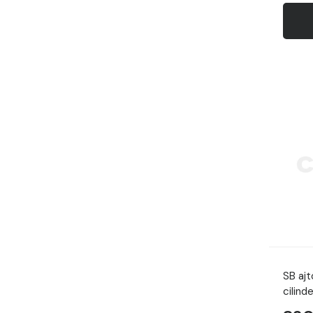
SB aj
cilind