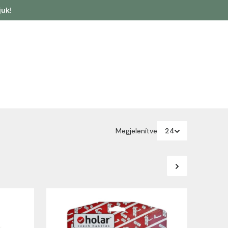
juk!
Megjelenítve
24
24
48
96