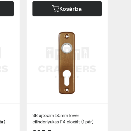
Kosárba
SB ajtócím 55mm lővér
ár)
cilinderlyukas F4 eloxált (1 pár)