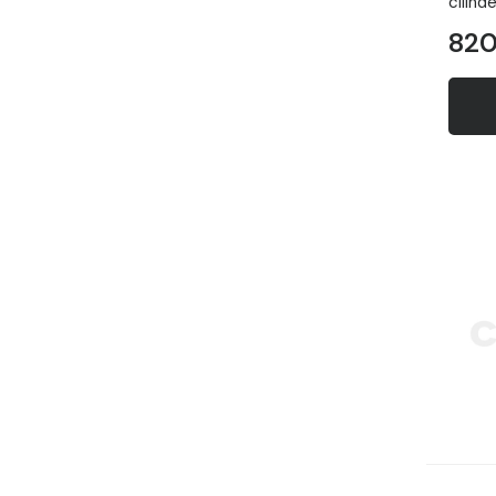
cilind
820