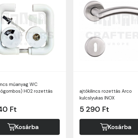
ilincs műanyag WC
ítógombos) H02 rozettás
ajtókilincs rozettás Arco
kulcslyukas INOX
40 Ft
5 290 Ft
Kosárba
Kosárba