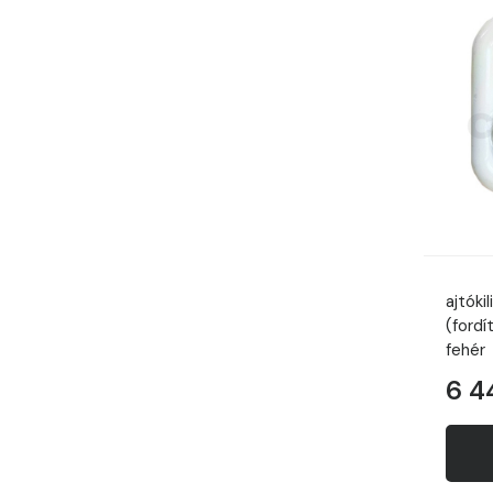
ajtók
(ford
fehér
6 4