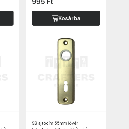
995 Ft
Kosárba
SB ajtócím 55mm lővér