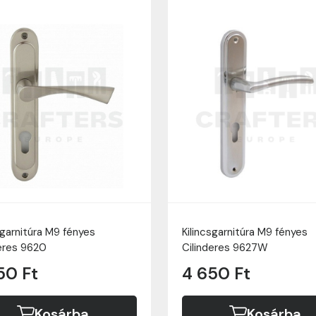
sgarnitúra M9 fényes
Kilincsgarnitúra M9 fényes
deres 9620
Cilinderes 9627W
50 Ft
4 650 Ft
Kosárba
Kosárba