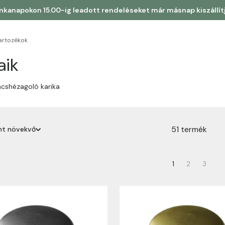
kanapokon 15.00-ig leadott rendeléseket már másnap kiszállít
 tartozékok
aik
incshézagoló karika
51 termék
int növekvő
erint növekvő
1
2
3
erint csökkenő
rint növekvő
rint csökkenő