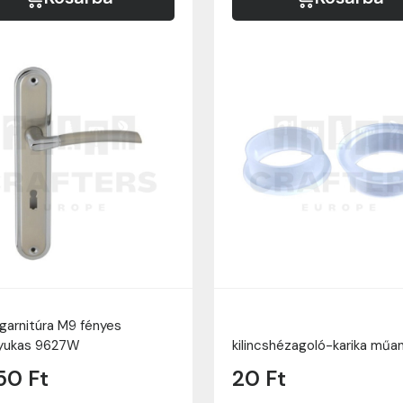
sgarnitúra M9 fényes
lyukas 9627W
kilincshézagoló-karika műa
50 Ft
20 Ft