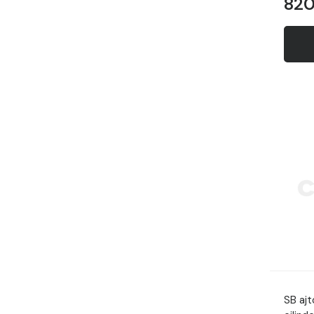
820
SB aj