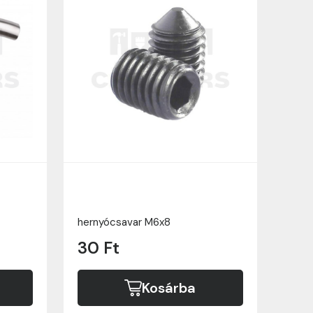
hernyócsavar M6x8
30 Ft
Kosárba