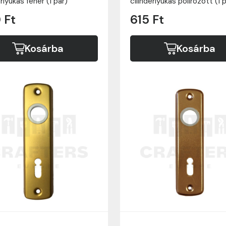
erlyukas fehér (1 pár)
cilinderlyukas polírozott (1 
 Ft
615 Ft
Kosárba
Kosárba