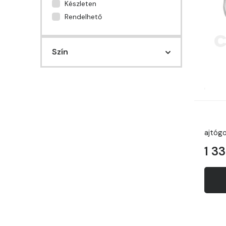
Készleten
Rendelhető
Szín
Eloxált
Fehér
Inox
Polírozott
Nincs
ajtógo
Fényes
1 33