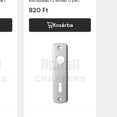
pár)
kulcslyukas F2 eloxált (1 pár)
820 Ft
Kosárba