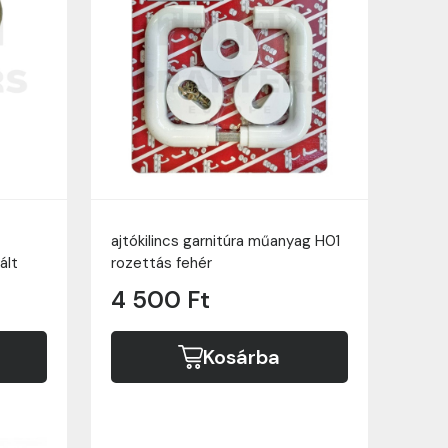
ajtókilincs garnitúra műanyag H01
ált
rozettás fehér
4 500 Ft
Kosárba