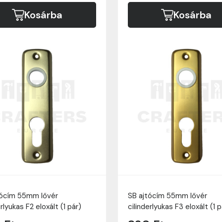
Kosárba
Kosárba
tócím 55mm lővér
SB ajtócím 55mm lővér
erlyukas F2 eloxált (1 pár)
cilinderlyukas F3 eloxált (1 p