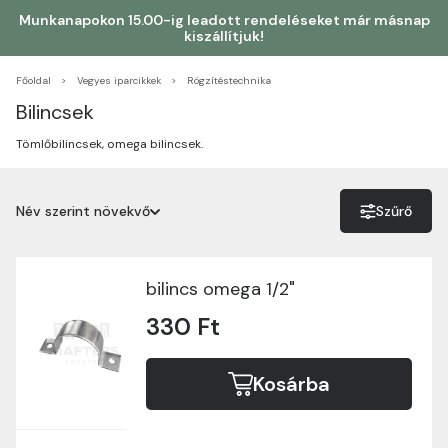
Munkanapokon 15.00-ig leadott rendeléseket már másnap
kiszállítjuk!
Főoldal
Vegyes iparcikkek
Rögzítéstechnika
Bilincsek
Tömlőbilincsek, omega bilincsek.
Név szerint növekvő
Szűrő
Név szerint növekvő
Név szerint csökkenő
bilincs omega 1/2"
330 Ft
Ár szerint növekvő
Ár szerint csökkenő
Kosárba