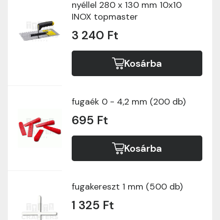
nyéllel 280 x 130 mm 10x10
INOX topmaster
3 240 Ft
Kosárba
fugaék 0 - 4,2 mm (200 db)
695 Ft
Kosárba
fugakereszt 1 mm (500 db)
1 325 Ft