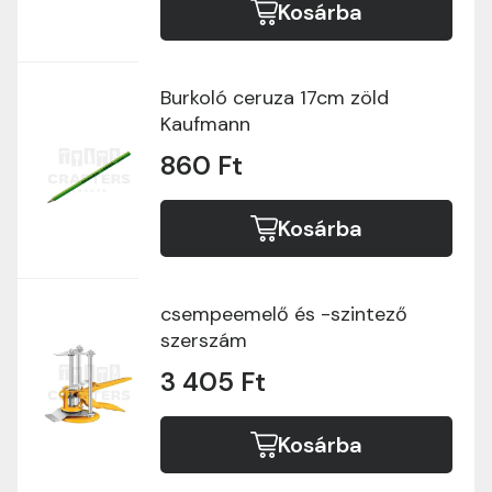
Kosárba
Burkoló ceruza 17cm zöld
Kaufmann
860 Ft
Kosárba
csempeemelő és -szintező
szerszám
3 405 Ft
Kosárba