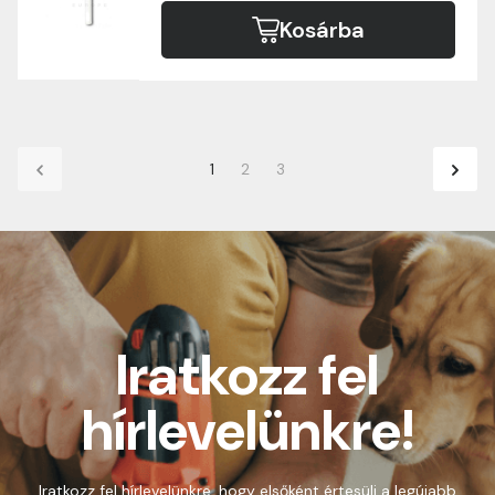
Kosárba
1
2
3
Iratkozz fel
hírlevelünkre!
Iratkozz fel hírlevelünkre, hogy elsőként értesülj a legújabb