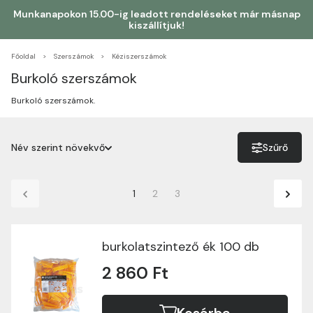
Munkanapokon 15.00-ig leadott rendeléseket már másnap
kiszállítjuk!
Főoldal
Szerszámok
Kéziszerszámok
Burkoló szerszámok
Burkoló szerszámok.
Név szerint növekvő
Szűrő
Név szerint növekvő
1
2
3
Név szerint csökkenő
Ár szerint növekvő
burkolatszintező ék 100 db
Ár szerint csökkenő
2 860 Ft