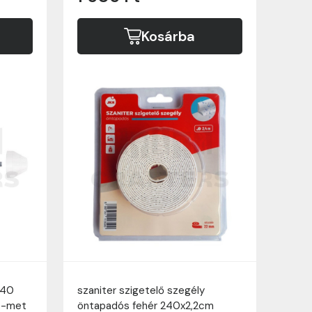
Kosárba
140
szaniter szigetelő szegély
et-met
öntapadós fehér 240x2,2cm