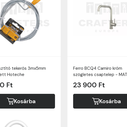
sztító tekerős 3mx5mm
Ferro BCQ4 Camiro króm
tett Hoteche
szögletes csaptelep - MATT
90 Ft
23 900 Ft
Kosárba
Kosárba