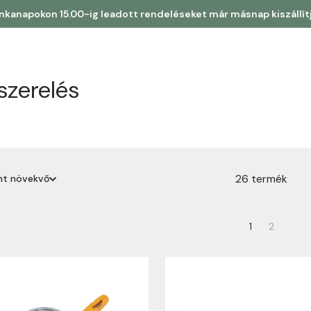
kanapokon 15.00-ig leadott rendeléseket már másnap kiszállít
szerelés
26 termék
int növekvő
erint növekvő
1
2
erint csökkenő
rint növekvő
rint csökkenő