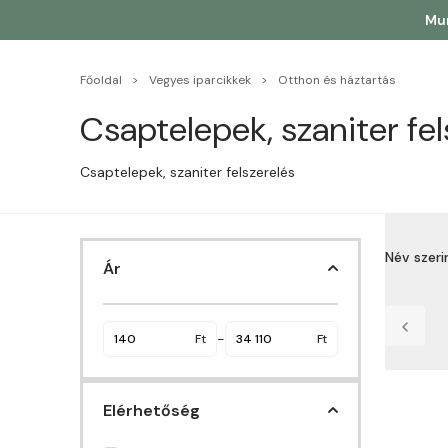
Mun
Főoldal
Vegyes iparcikkek
Otthon és háztartás
Csaptelepek, szaniter fel
Csaptelepek, szaniter felszerelés
Név szer
Ár
Név sz
Név sz
-
Ft
Ft
Ár sze
Elérhetőség
Ár sze