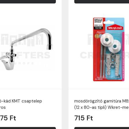
-kád KMT csaptelep
mosdórögzítő garnitúra M
ros
(12 x 80-as tipli) Wkret-me
275 Ft
715 Ft