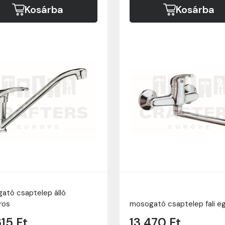
Kosárba
Kosárba
ató csaptelep álló
ros
mosogató csaptelep fali e
615 Ft
13 470 Ft