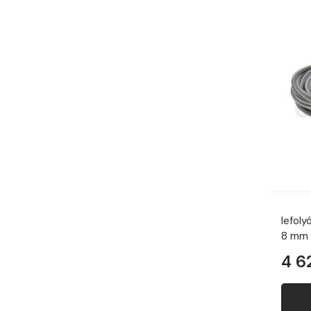
lefoly
8 mm
4 6