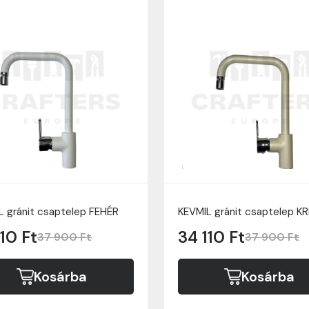
L gránit csaptelep FEHÉR
KEVMIL gránit csaptelep K
110 Ft
34 110 Ft
37 900 Ft
37 900 Ft
Kosárba
Kosárba