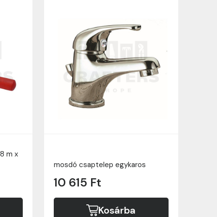
 8 m x
mosdó csaptelep egykaros
10 615 Ft
Kosárba