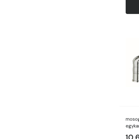
mosog
egyka
10 