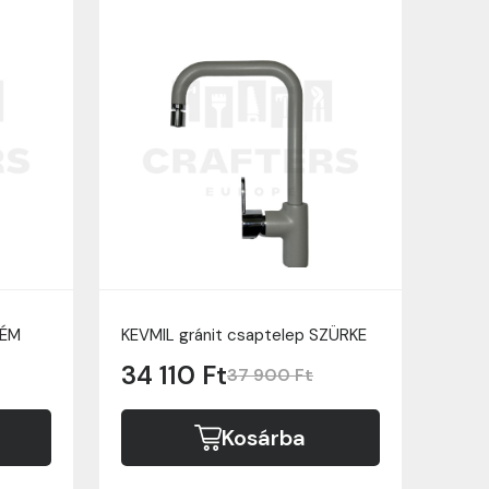
RÉM
KEVMIL gránit csaptelep SZÜRKE
34 110 Ft
37 900 Ft
Kosárba