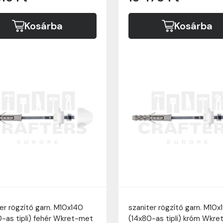
Kosárba
Kosárba
er rögzítő garn. M10x140
szaniter rögzítő garn. M10x
0-as tipli) fehér Wkret-met
(14x80-as tipli) króm Wkr