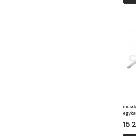
mosdó
egyka
15 