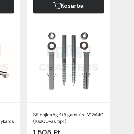
Kosárba
SB bojlerrögzítő garnitúra M12x140
gykaros
(16x100-as tipli)
1 505 Ft