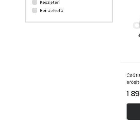
Készleten
Rendelhető
Csőti
erősí
1 8