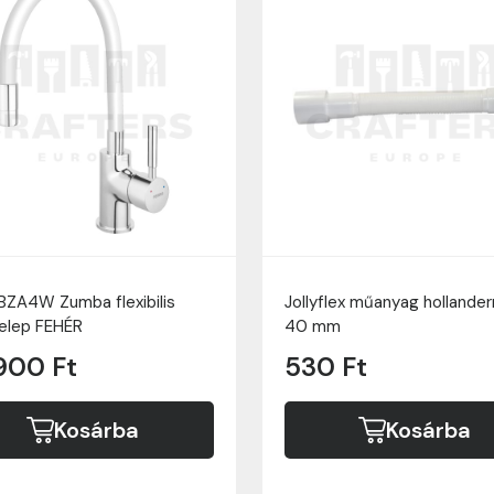
 BZA4W Zumba flexibilis
Jollyflex műanyag hollanderr
elep FEHÉR
40 mm
900 Ft
530 Ft
Kosárba
Kosárba