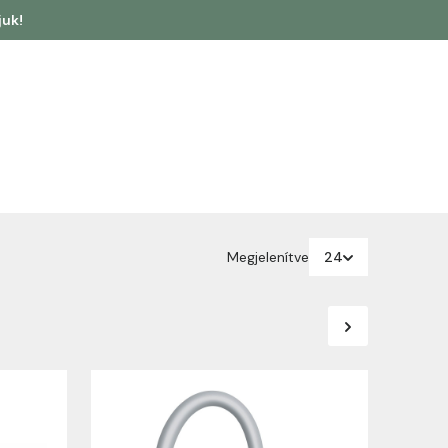
juk!
Megjelenítve
24
24
48
96