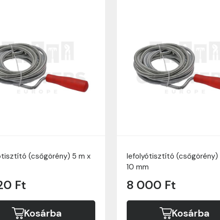
ótisztító (csőgörény) 5 m x
lefolyótisztító (csőgörény)
10 mm
20 Ft
8 000 Ft
Kosárba
Kosárba