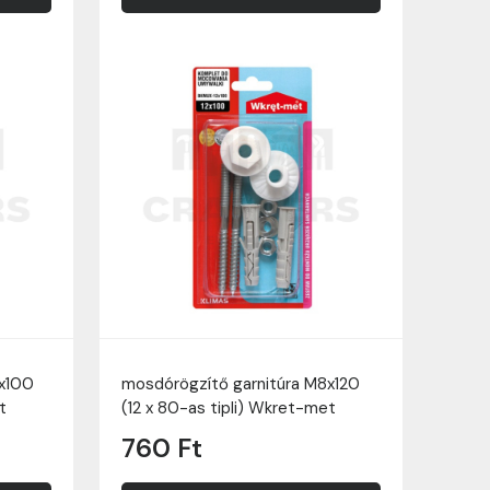
8x100
mosdórögzítő garnitúra M8x120
t
(12 x 80-as tipli) Wkret-met
760 Ft