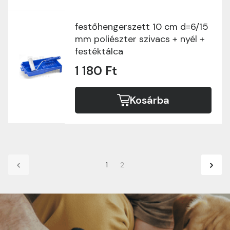
festőhengerszett 10 cm d=6/15
mm poliészter szivacs + nyél +
festéktálca
1 180 Ft
Kosárba
1
2