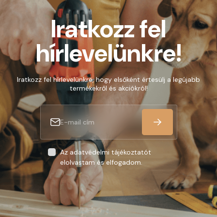
Iratkozz fel
hírlevelünkre!
Iratkozz fel hírlevelünkre, hogy elsőként értesülj a legújabb
termékekről és akciókról!
Az adatvédelmi tájékoztatót
elolvastam és elfogadom.