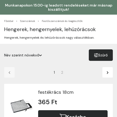
Munkanapokon 15.00-ig leadott rendeléseket már másnap
kiszállítjuk!
Főoldal
Szerszámok
Festőszerszámok és kiegészítők
Hengerek, hengernyelek, lehúzórácsok
Hengerek, hengernyelek és lehúzórácsok nagy választékban.
Név szerint növekvő
Szűrő
Név szerint növekvő
1
2
Név szerint csökkenő
Ár szerint növekvő
festékrács 18cm
Ár szerint csökkenő
365 Ft