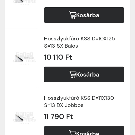
Ár szerint csökkenő
Kosárba
Hosszlyukfúró KSS D=10X125
S=13 SX Balos
10 110 Ft
Kosárba
Hosszlyukfúró KSS D=11X130
S=13 DX Jobbos
11 790 Ft
Kosárba