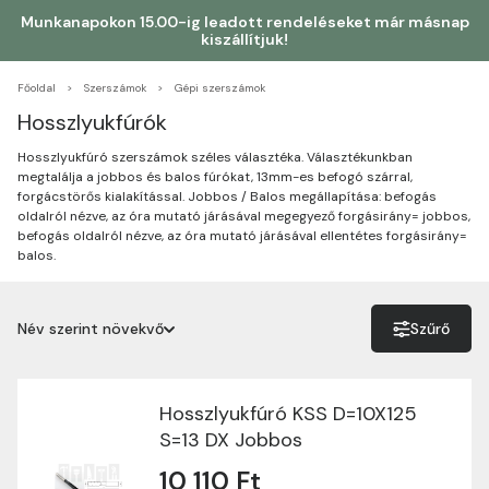
Munkanapokon 15.00-ig leadott rendeléseket már másnap
kiszállítjuk!
Főoldal
Szerszámok
Gépi szerszámok
Hosszlyukfúrók
Hosszlyukfúró szerszámok széles választéka. Választékunkban
megtalálja a jobbos és balos fúrókat, 13mm-es befogó szárral,
forgácstörős kialakítással. Jobbos / Balos megállapítása: befogás
oldalról nézve, az óra mutató járásával megegyező forgásirány= jobbos,
befogás oldalról nézve, az óra mutató járásával ellentétes forgásirány=
balos.
Név szerint növekvő
Szűrő
Név szerint növekvő
Név szerint csökkenő
Hosszlyukfúró KSS D=10X125
S=13 DX Jobbos
Ár szerint növekvő
10 110 Ft