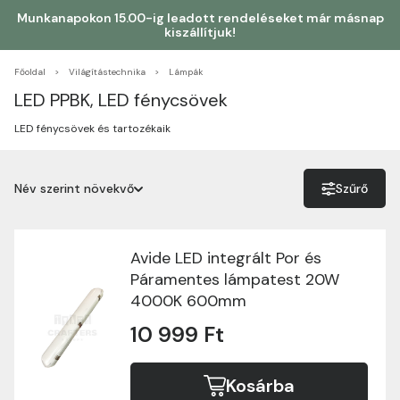
Munkanapokon 15.00-ig leadott rendeléseket már másnap
kiszállítjuk!
Főoldal
Világítástechnika
Lámpák
LED PPBK, LED fénycsövek
LED fénycsövek és tartozékaik
Név szerint növekvő
Szűrő
Név szerint növekvő
Név szerint csökkenő
Avide LED integrált Por és
Páramentes lámpatest 20W
Ár szerint növekvő
4000K 600mm
10 999 Ft
Ár szerint csökkenő
Kosárba