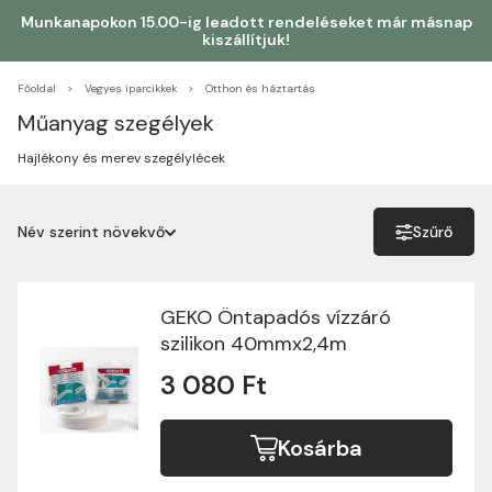
Munkanapokon 15.00-ig leadott rendeléseket már másnap
kiszállítjuk!
Főoldal
Vegyes iparcikkek
Otthon és háztartás
Műanyag szegélyek
Hajlékony és merev szegélylécek
Név szerint növekvő
Szűrő
Név szerint növekvő
Név szerint csökkenő
GEKO Öntapadós vízzáró
szilikon 40mmx2,4m
Ár szerint növekvő
3 080 Ft
Ár szerint csökkenő
Kosárba