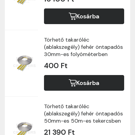
Kosárba
Törhető takaróléc
(ablakszegély) fehér öntapadós
30mm-es folyóméterben
400 Ft
Kosárba
Törhető takaróléc
(ablakszegély) fehér öntapadós
50mm-es 50m-es tekercsben
21 390 Ft