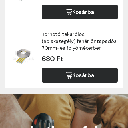
Kosárba
Törhető takaróléc
(ablakszegély) fehér öntapadós
70mm-es folyóméterben
680 Ft
Kosárba