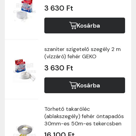
3 630 Ft
Kosárba
szaniter szigetelő szegély 2 m
(vízzáró) fehér GEKO
3 630 Ft
Kosárba
Törhető takaróléc
(ablakszegély) fehér öntapadós
30mm-es 50m-es tekercsben
16 100 Ft