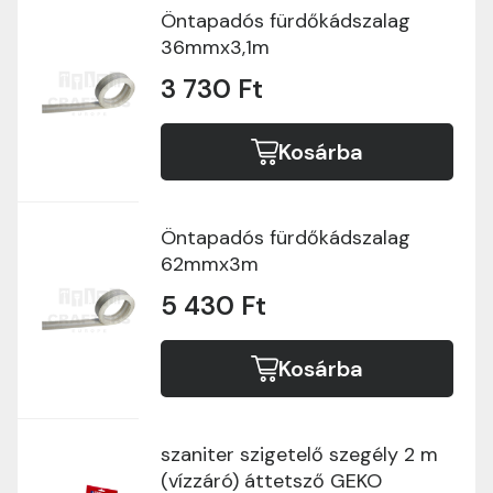
Öntapadós fürdőkádszalag
36mmx3,1m
3 730 Ft
Kosárba
Öntapadós fürdőkádszalag
62mmx3m
5 430 Ft
Kosárba
szaniter szigetelő szegély 2 m
(vízzáró) áttetsző GEKO