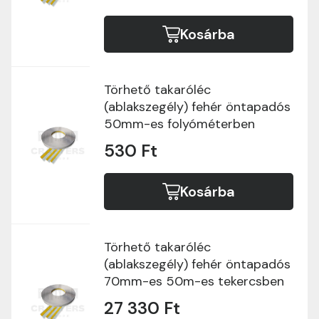
Kosárba
Törhető takaróléc
(ablakszegély) fehér öntapadós
50mm-es folyóméterben
530 Ft
Kosárba
Törhető takaróléc
(ablakszegély) fehér öntapadós
70mm-es 50m-es tekercsben
27 330 Ft