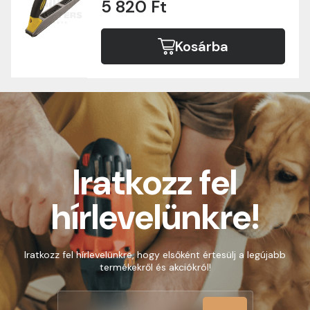
5 820 Ft
Kosárba
Iratkozz fel
hírlevelünkre!
Iratkozz fel hírlevelünkre, hogy elsőként értesülj a legújabb
termékekről és akciókról!