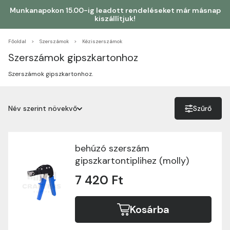
Munkanapokon 15.00-ig leadott rendeléseket már másnap
kiszállítjuk!
Főoldal
Szerszámok
Kéziszerszámok
Szerszámok gipszkartonhoz
Szerszámok gipszkartonhoz.
Név szerint növekvő
Szűrő
Név szerint növekvő
Név szerint csökkenő
behúzó szerszám
gipszkartontiplihez (molly)
Ár szerint növekvő
7 420 Ft
Ár szerint csökkenő
Kosárba