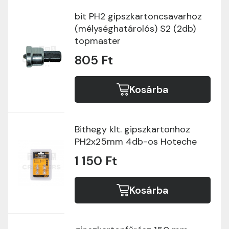
bit PH2 gipszkartoncsavarhoz
(mélységhatárolós) S2 (2db)
topmaster
805 Ft
Kosárba
Bithegy klt. gipszkartonhoz
PH2x25mm 4db-os Hoteche
1 150 Ft
Kosárba